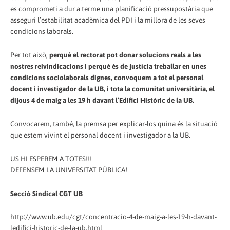
es comprometi a dur a terme una planificació pressupostària que
asseguri l’estabilitat acadèmica del PDI i la millora de les seves
condicions laborals.
Per tot això,
perquè el rectorat pot donar solucions reals a les
nostres reivindicacions i perquè és de justícia treballar en unes
condicions sociolaborals dignes, convoquem a tot el personal
docent i investigador de la UB, i tota la comunitat universitària, el
dijous 4 de maig a les 19 h davant l’Edifici Històric de la UB.
Convocarem, també, la premsa per explicar-los quina és la situació
que estem vivint el personal docent i investigador a la UB.
US HI ESPEREM A TOTES!!!
DEFENSEM LA UNIVERSITAT PÚBLICA!
Secció Sindical CGT UB
http://www.ub.edu/cgt/concentracio-4-de-maig-a-les-19-h-davant-
ledifici-historic-de-la-ub.html