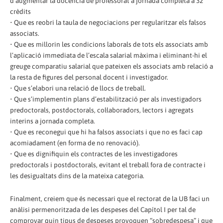
d’augmentar la docència de professorat a jornada completa a 32
crèdits
• Que es reobri la taula de negociacions per regularitzar els falsos
associats.
• Que es millorin les condicions laborals de tots els associats amb
l’aplicació immediata de l’escala salarial màxima i eliminant-hi el
greuge comparatiu salarial que pateixen els associats amb relació a
la resta de figures del personal docent i investigador.
• Que s’elabori una relació de llocs de treball.
• Que s’implementin plans d’estabilització per als investigadors
predoctorals, postdoctorals, col·laboradors, lectors i agregats
interins a jornada completa.
• Que es reconegui que hi ha falsos associats i que no es faci cap
acomiadament (en forma de no renovació).
• Que es dignifiquin els contractes de les investigadores
predoctorals i postdoctorals, evitant el treball fora de contracte i
les desigualtats dins de la mateixa categoria.
Finalment, creiem que és necessari que el rectorat de la UB faci un
anàlisi permenoritzada de les despeses del Capítol I per tal de
comprovar quin tipus de despeses provoquen “sobredespesa” i que