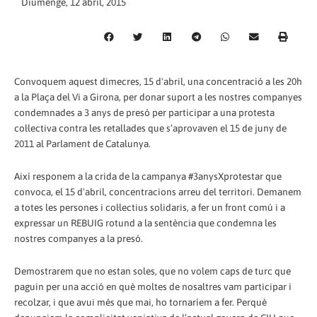
Diumenge, 12 abril, 2015
Convoquem aquest dimecres, 15 d'abril, una concentració a les 20h
a la Plaça del Vi a Girona, per donar suport a les nostres companyes
condemnades a 3 anys de presó per participar a una protesta
col·lectiva contra les retallades que s’aprovaven el 15 de juny de
2011 al Parlament de Catalunya.
Així responem a la crida de la campanya #3anysXprotestar que
convoca, el 15 d'abril, concentracions arreu del territori. Demanem
a totes les persones i col·lectius solidaris, a fer un front comú i a
expressar un REBUIG rotund a la sentència que condemna les
nostres companyes a la presó.
Demostrarem que no estan soles, que no volem caps de turc que
paguin per una acció en què moltes de nosaltres vam participar i
recolzar, i que avui més que mai, ho tornaríem a fer. Perquè