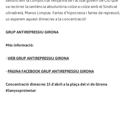
denunciem la complicitat venjativa de l’actual govern de CIU que
va recórrer la sentència absolutòria colze a colze amb el Sindicat
ultradretà, Manos Limpias. Fartes d’hipocresia i fartes de repressió,
us esperem aquest dimecres a la concentració!
GRUP ANTIREPRESSIU GIRONA
Més informació:
-
WEB GRUP ANTIREPRESSIU GIRONA
-
PÀGINA FACEBOOK GRUP ANTIREPRESSIU GIRONA
Concentració dimecres 15 d´abril a la plaça del vi de Girona
#3anysxprotestar: