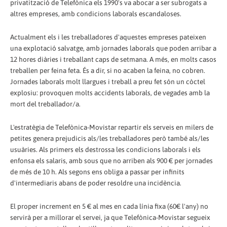
privatització de Telefònica els 1990's va abocar a ser subrogats a
altres empreses, amb condicions laborals escandaloses.
Actualment els i les treballadores d'aquestes empreses pateixen
una explotació salvatge, amb jornades laborals que poden arribar a
12 hores diàries i treballant caps de setmana. A més, en molts casos
treballen per feina feta. És a dir, si no acaben la feina, no cobren.
Jornades laborals molt llargues i treball a preu fet són un còctel
explosiu: provoquen molts accidents laborals, de vegades amb la
mort del treballador/a.
L'estratègia de Telefònica-Movistar repartir els serveis en milers de
petites genera prejudicis als/les treballadores però també als/les
usuàries. Als primers els destrossa les condicions laborals i els
enfonsa els salaris, amb sous que no arriben als 900 € per jornades
de més de 10 h. Als segons ens obliga a passar per infinits
d'intermediaris abans de poder resoldre una incidència.
El proper increment en 5 € al mes en cada línia fixa (60€ l'any) no
servirà per a millorar el servei, ja que Telefònica-Movistar segueix