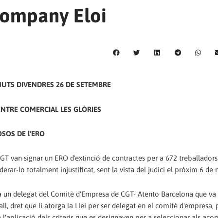
company Eloi
NUTS DIVENDRES 26 DE SETEMBRE
CENTRE COMERCIAL LES GLÒRIES
SOS DE l'ERO
GT van signar un ERO d'extinció de contractes per a 672 treballadors
ar-lo totalment injustificat, sent la vista del judici el pròxim 6 de
 a un delegat del Comitè d'Empresa de CGT- Atento Barcelona que va 
ll, dret que li atorga la Llei per ser delegat en el comitè d'empresa, 
l'aplicació dels criteris que es designaven per a seleccionar als aco