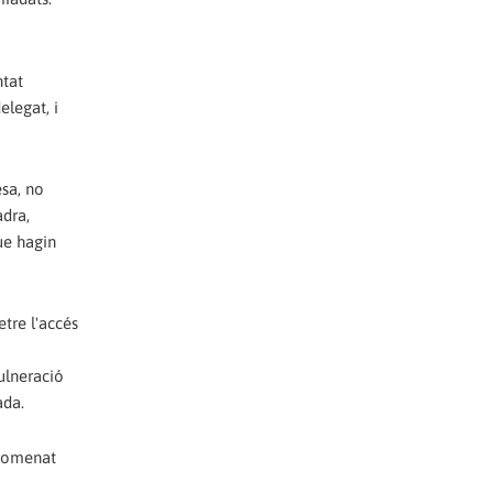
ntat
elegat, i
sa, no
adra,
ue hagin
etre l'accés
ulneració
ada.
 nomenat