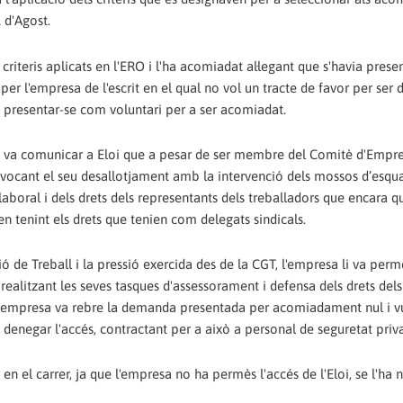
 d'Agost.
criteris aplicats en l'ERO i l'ha acomiadat al·legant que s'havia prese
er l'empresa de l'escrit en el qual no vol un tracte de favor per ser d
 presentar-se com voluntari per a ser acomiadat.
a va comunicar a Eloi que a pesar de ser membre del Comitè d'Empre
provocant el seu desallotjament amb la intervenció dels mossos d’esqu
aboral i dels drets dels representants dels treballadors que encara q
en tenint els drets que tenien com delegats sindicals.
ó de Treball i la pressió exercida des de la CGT, l'empresa li va perm
 realitzant les seves tasques d'assessorament i defensa dels drets dels
que l'empresa va rebre la demanda presentada per acomiadament nul i v
 a denegar l'accés, contractant per a això a personal de seguretat priv
en el carrer, ja que l'empresa no ha permès l'accés de l'Eloi, se l'ha