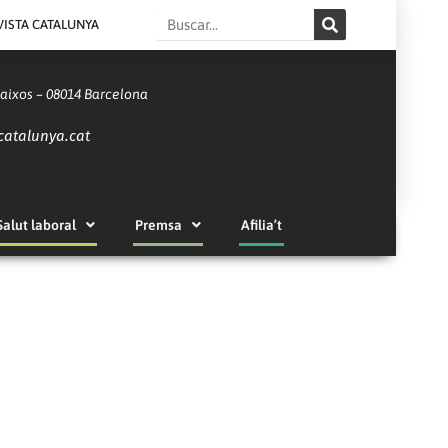
Search
VISTA CATALUNYA
Baixos – 08014 Barcelona
catalunya.cat
Salut laboral
Premsa
Afilia’t