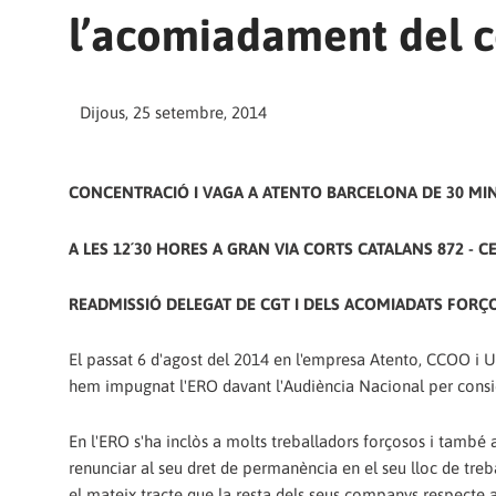
l’acomiadament del 
Dijous, 25 setembre, 2014
CONCENTRACIÓ I VAGA A ATENTO BARCELONA DE 30 MI
A LES 12´30 HORES A GRAN VIA CORTS CATALANS 872 - 
READMISSIÓ DELEGAT DE CGT I DELS ACOMIADATS FORÇO
El passat 6 d'agost del 2014 en l'empresa Atento, CCOO i U
hem impugnat l'ERO davant l'Audiència Nacional per consider
En l'ERO s'ha inclòs a molts treballadors forçosos i també
renunciar al seu dret de permanència en el seu lloc de treba
el mateix tracte que la resta dels seus companys respecte a 