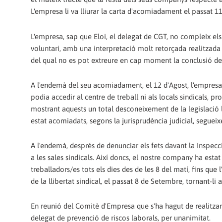
L'empresa li va lliurar la carta d'acomiadament el passat 11
L'empresa, sap que Eloi, el delegat de CGT, no compleix els 
voluntari, amb una interpretació molt retorçada realitzada p
del qual no es pot extreure en cap moment la conclusió de
A l'endemà del seu acomiadament, el 12 d'Agost, l'empres
podia accedir al centre de treball ni als locals sindicals, 
mostrant aquests un total desconeixement de la legislació l
estat acomiadats, segons la jurisprudència judicial, segueix
A l'endemà, després de denunciar els fets davant la Inspecci
a les sales sindicals. Així doncs, el nostre company ha estat
treballadors/es tots els dies des de les 8 del matí, fins 
de la llibertat sindical, el passat 8 de Setembre, tornant-li
En reunió del Comitè d'Empresa que s'ha hagut de realitzar 
delegat de prevenció de riscos laborals, per unanimitat.