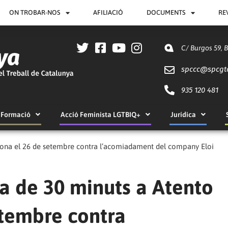
ON TROBAR-NOS
AFILIACIÓ
DOCUMENTS
RE
C/ Burgos 59, 
spccc@
spcgt
935 120 481
Formació
Acció Feminista LGTBIQ+
Jurídica
elona el 26 de setembre contra l’acomiadament del company Eloi
a de 30 minuts a Atento
etembre contra