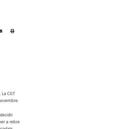
. La CGT
 novembre.
decidir
per a rebre
miadats.