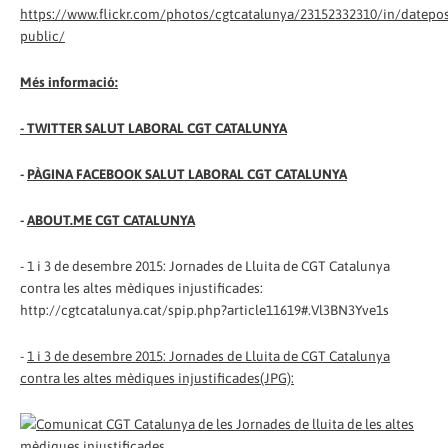
https://www.flickr.com/photos/cgtcatalunya/23152332310/in/datepos
public/
Més informació:
-
TWITTER SALUT LABORAL CGT CATALUNYA
-
PÀGINA FACEBOOK SALUT LABORAL CGT CATALUNYA
-
ABOUT.ME CGT CATALUNYA
- 1 i 3 de desembre 2015: Jornades de Lluita de CGT Catalunya
contra les altes mèdiques injustificades:
http://cgtcatalunya.cat/spip.php?article11619#.Vl3BN3Yve1s
-
1 i 3 de desembre 2015: Jornades de Lluita de CGT Catalunya
contra les altes mèdiques injustificades(JPG):