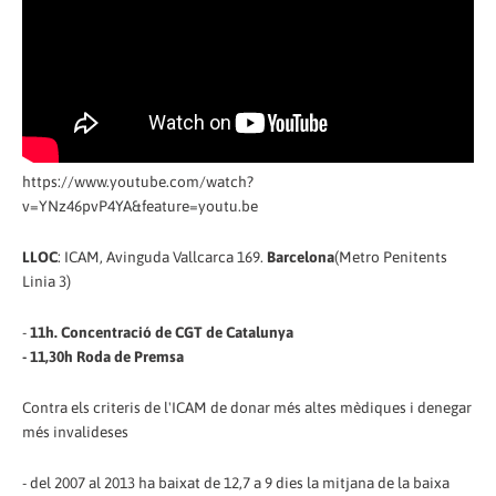
https://www.youtube.com/watch?
v=YNz46pvP4YA&feature=youtu.be
LLOC
: ICAM, Avinguda Vallcarca 169.
Barcelona
(Metro Penitents
Linia 3)
-
11h. Concentració de CGT de Catalunya
- 11,30h Roda de Premsa
Contra els criteris de l'ICAM de donar més altes mèdiques i denegar
més invalideses
- del 2007 al 2013 ha baixat de 12,7 a 9 dies la mitjana de la baixa