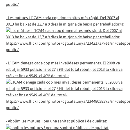
public/
- Les mútues i l´ICAM cada cop donen altes més ràpid. Del 2007 al
3013 ha baixat de 12,7 a 9 dies la mitjana de baixa per treballador/a:
https://www.flickr.com/photos/cgtcatalunya/23421737966/in/datepos
public/
- L´ICAM denega cada cop més invalideses permanents. El 2008 va
rebutjar 5933 peticions-el 27,39% del total rebut-, el 2013 la xifra va
créixer fins a 9549 -el 40% del total-.:
https://www.flickr.com/photos/cgtcatalunya/23448058595/in/datepos
public/
- Abolim les mútues ! per una sanitat pública i de qualitat: