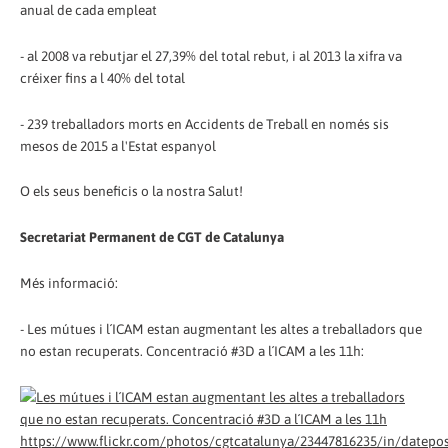
anual de cada empleat
- al 2008 va rebutjar el 27,39% del total rebut, i al 2013 la xifra va
créixer fins a l 40% del total
- 239 treballadors morts en Accidents de Treball en només sis
mesos de 2015 a l'Estat espanyol
O els seus beneficis o la nostra Salut!
Secretariat Permanent de CGT de Catalunya
Més informació:
- Les mútues i l´ICAM estan augmentant les altes a treballadors que
no estan recuperats. Concentració #3D a l´ICAM a les 11h:
https://www.flickr.com/photos/cgtcatalunya/23447816235/in/datepos