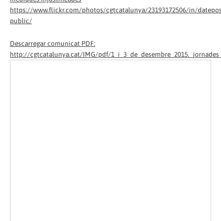
https://www.flickr.com/photos/cgtcatalunya/23193172506/in/datepos
public/
Descarregar comunicat PDF:
http://cgtcatalunya.cat/IMG/pdf/1_i_3_de_desembre_2015._jornades_