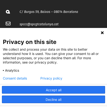
C/ Burgos 59, Baixos – 08014 Barcelona
spccc@
spcgtcatalunya.cat
935 120 481
Privacy on this site
We collect and process your data on this site to better
@CGTCatalunya
understand how it is used. You can give your consent to all or
selected purposes, or you can decline them all. For more
cgtcatalunya
information, see our privacy policy.
CGTCatalunya
Analytics
cgtcatalunya
Consent details
Privacy policy
Accept all
Desenvolupat per
Decline all