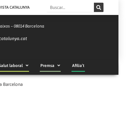
Search
VISTA CATALUNYA
Baixos – 08014 Barcelona
catalunya.cat
Salut laboral
Premsa
Afilia’t
 a Barcelona