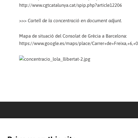
http://www.cgtcatalunya.cat/spip.php?article12206
>>> Cartell de la concentració en document adjunt.
Mapa de situació del Consolat de Grècia a Barcelona:
https://www.google.es/maps/place/Carrer+de+Freixa,+6