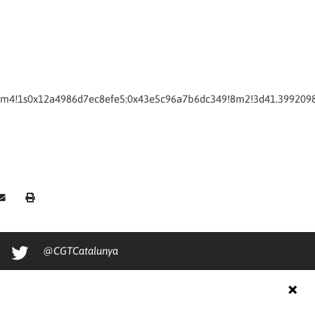
!3m4!1s0x12a4986d7ec8efe5:0x43e5c96a7b6dc349!8m2!3d41.399209
@CGTCatalunya
cgtcatalunya
CGTCatalunya