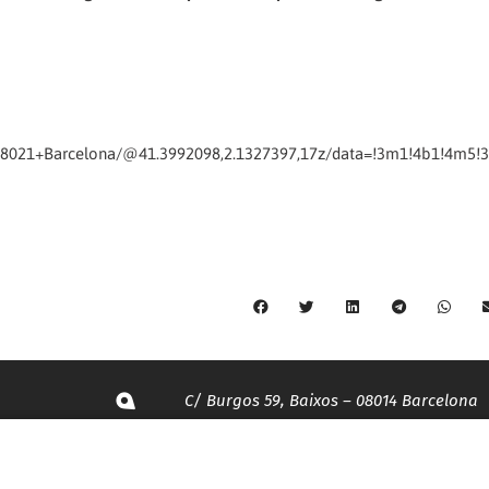
,+08021+Barcelona/@41.3992098,2.1327397,17z/data=!3m1!4b1!4m5
C/ Burgos 59, Baixos – 08014 Barcelona
spccc@
spcgtcatalunya.cat