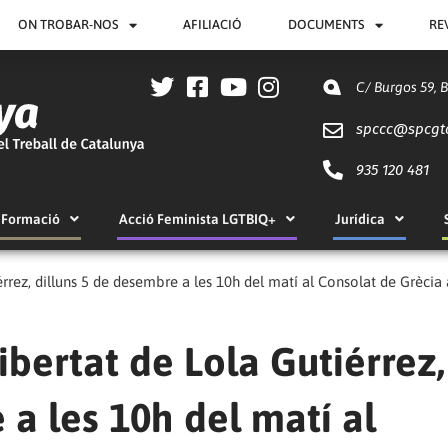
ON TROBAR-NOS
AFILIACIÓ
DOCUMENTS
RE
C/ Burgos 59, 
spccc@
spcgt
935 120 481
Formació
Acció Feminista LGTBIQ+
Jurídica
érrez, dilluns 5 de desembre a les 10h del matí al Consolat de Grècia
ibertat de Lola Gutiérrez,
 a les 10h del matí al