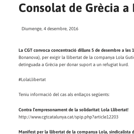
Consolat de Grècia a
Diumenge, 4 desembre, 2016
La CGT convoca concentració dilluns 5 de desembre a les 1
Bonanova), per exigir la llibertat de la companya Lola Guti
detinguada a Grècia per donar suport a un refugiat kurd.
#LolaLlibertat
Teniu informació del cas als enllaços següents:
Contra l’empresonament de la solidaritat: Lola Llibertat!
http://www.cgtcatalunya.cat/spip.php?article12203
Manifest per la llibertat de la companya Lola, sindicalista