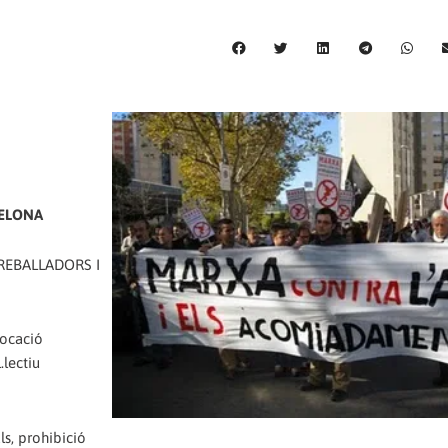
CELONA
REBALLADORS I
locació
.lectiu
ls, prohibició