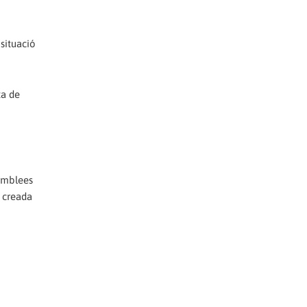
 situació
ta de
semblees
ó creada