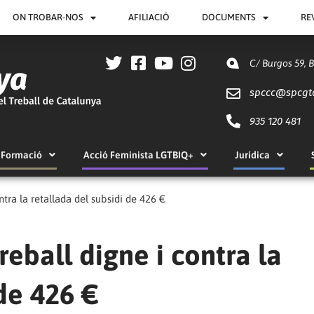
ON TROBAR-NOS
AFILIACIÓ
DOCUMENTS
RE
C/ Burgos 59, 
spccc@
spcgt
935 120 481
Formació
Acció Feminista LGTBIQ+
Jurídica
tra la retallada del subsidi de 426 €
eball digne i contra la
 de 426 €