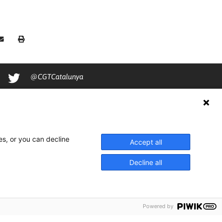
@CGTCatalunya
cgtcatalunya
CGTCatalunya
cgtcatalunya
es, or you can decline
Accept all
Decline all
Powered by