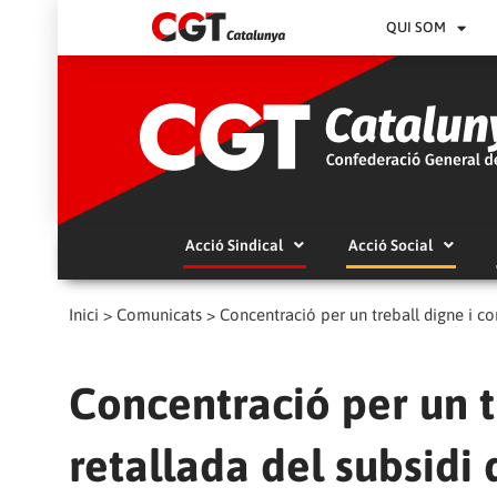
QUI SOM
Acció Sindical
Acció Social
Inici
>
Comunicats
>
Concentració per un treball digne i con
Concentració per un tr
retallada del subsidi