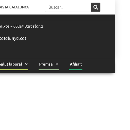
Search
VISTA CATALUNYA
Baixos – 08014 Barcelona
catalunya.cat
Salut laboral
Premsa
Afilia’t