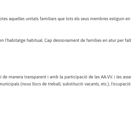
 a totes aquelles unitats familiars que tots els seus membres estiguin en
n l'habitatge habitual. Cap desnonament de famílies en atur per fal
 de manera transparent i amb la participació de les AA.VV. i les as
unicipals (nous llocs de treball, substitució vacants, etc.), l'ocupaci