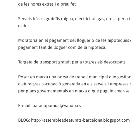
de les hores extres i a preu fet.
Serveis bàsics gratuïts (aigua, electricitat, gas, etc ..., per
d'atur.
Moratòria en el pagament del lloguer o de les hipoteques e
pagament tant de lloguer com de la hipoteca.
Targeta de transport gratuït per a tots/es els desocupats.
Posar en marxa una borsa de treball municipal que gestioni
d'aturats/es l'ocupació generada en els serveis i empreses m
per plans governamentals en marxa o que puguin crear-se.
E-mail: paradoparada@yahoo.es
BLOG: http://
assembleadeaturats-barcelona.blogspot.com