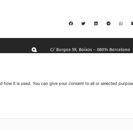
C/ Burgos 59, Baixos – 08014 Barcelona
spccc@
spcgtcatalunya.cat
d how it is used. You can give your consent to all or selected purpos
935 120 481
Desenvolupat per