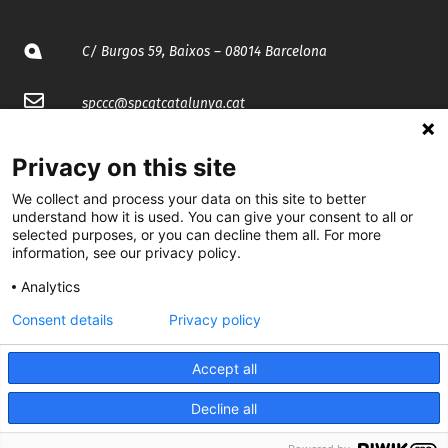
C/ Burgos 59, Baixos – 08014 Barcelona
spccc@
spcgtcatalunya.cat
935 120 481
Privacy on this site
We collect and process your data on this site to better
@CGTCatalunya
understand how it is used. You can give your consent to all or
selected purposes, or you can decline them all. For more
cgtcatalunya
information, see our privacy policy.
Analytics
CGTCatalunya
Consent details
Privacy policy
cgtcatalunya
Accept all
Decline all
Desenvolupat per