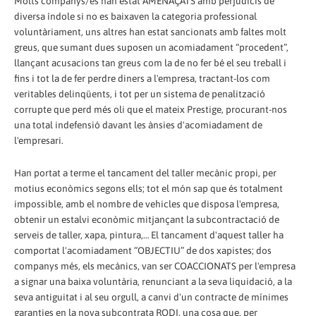
Molts companys/es han estat AMENAÇATS amb perjudicis de
diversa índole si no es baixaven la categoria professional
voluntàriament, uns altres han estat sancionats amb faltes molt
greus, que sumant dues suposen un acomiadament “procedent”,
llançant acusacions tan greus com la de no fer bé el seu treball i
fins i tot la de fer perdre diners a l'empresa, tractant-los com
veritables delinqüents, i tot per un sistema de penalització
corrupte que perd més oli que el mateix Prestige, procurant-nos
una total indefensió davant les ànsies d'acomiadament de
l'empresari.
Han portat a terme el tancament del taller mecànic propi, per
motius econòmics segons ells; tot el món sap que és totalment
impossible, amb el nombre de vehicles que disposa l'empresa,
obtenir un estalvi econòmic mitjançant la subcontractació de
serveis de taller, xapa, pintura,… El tancament d'aquest taller ha
comportat l'acomiadament “OBJECTIU” de dos xapistes; dos
companys més, els mecànics, van ser COACCIONATS per l'empresa
a signar una baixa voluntària, renunciant a la seva liquidació, a la
seva antiguitat i al seu orgull, a canvi d'un contracte de mínimes
garanties en la nova subcontrata RODI, una cosa que, per