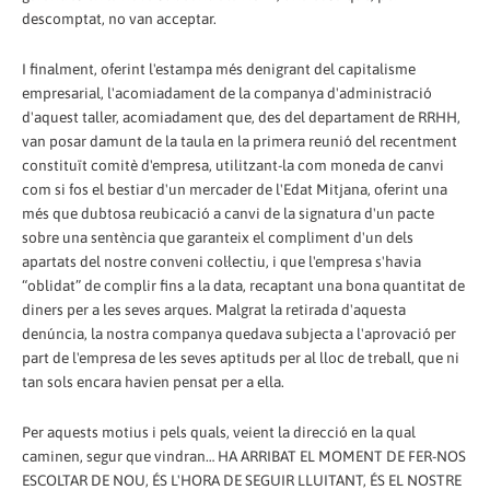
descomptat, no van acceptar.
I finalment, oferint l'estampa més denigrant del capitalisme
empresarial, l'acomiadament de la companya d'administració
d'aquest taller, acomiadament que, des del departament de RRHH,
van posar damunt de la taula en la primera reunió del recentment
constituït comitè d'empresa, utilitzant-la com moneda de canvi
com si fos el bestiar d'un mercader de l'Edat Mitjana, oferint una
més que dubtosa reubicació a canvi de la signatura d'un pacte
sobre una sentència que garanteix el compliment d'un dels
apartats del nostre conveni col·lectiu, i que l'empresa s'havia
“oblidat” de complir fins a la data, recaptant una bona quantitat de
diners per a les seves arques. Malgrat la retirada d'aquesta
denúncia, la nostra companya quedava subjecta a l'aprovació per
part de l'empresa de les seves aptituds per al lloc de treball, que ni
tan sols encara havien pensat per a ella.
Per aquests motius i pels quals, veient la direcció en la qual
caminen, segur que vindran… HA ARRIBAT EL MOMENT DE FER-NOS
ESCOLTAR DE NOU, ÉS L'HORA DE SEGUIR LLUITANT, ÉS EL NOSTRE