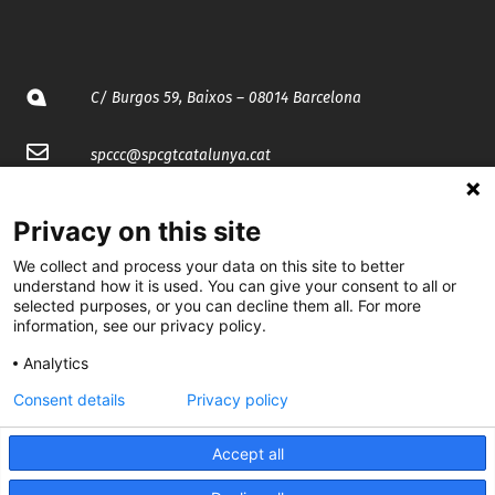
C/ Burgos 59, Baixos – 08014 Barcelona
spccc@
spcgtcatalunya.cat
935 120 481
Privacy on this site
We collect and process your data on this site to better
@CGTCatalunya
understand how it is used. You can give your consent to all or
selected purposes, or you can decline them all. For more
cgtcatalunya
information, see our privacy policy.
CGTCatalunya
Analytics
Consent details
Privacy policy
cgtcatalunya
Accept all