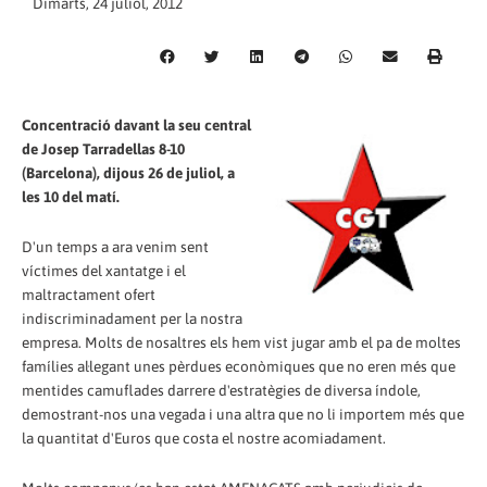
Dimarts, 24 juliol, 2012
Concentració davant la seu central
de Josep Tarradellas 8-10
(Barcelona), dijous 26 de juliol, a
les 10 del matí.
D'un temps a ara venim sent
víctimes del xantatge i el
maltractament ofert
indiscriminadament per la nostra
empresa. Molts de nosaltres els hem vist jugar amb el pa de moltes
famílies al·legant unes pèrdues econòmiques que no eren més que
mentides camuflades darrere d'estratègies de diversa índole,
demostrant-nos una vegada i una altra que no li importem més que
la quantitat d'Euros que costa el nostre acomiadament.