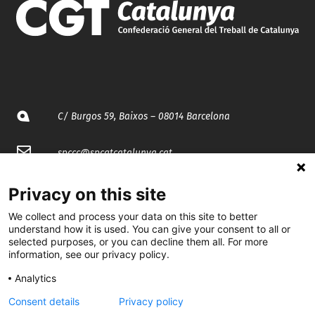
C/ Burgos 59, Baixos – 08014 Barcelona
spccc@
spcgtcatalunya.cat
935 120 481
Privacy on this site
We collect and process your data on this site to better
understand how it is used. You can give your consent to all or
@CGTCatalunya
selected purposes, or you can decline them all. For more
information, see our privacy policy.
cgtcatalunya
Analytics
CGTCatalunya
Consent details
Privacy policy
cgtcatalunya