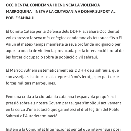
OCCIDENTAL CONDEMNA I DENÚNCIA LA VIOLÈNCIA
MARROQUINA I INSTA A LA CIUTADANIA A DONAR SUPORT AL
POBLE SAHRAUÍ
El Comitè Català per la Defensa dels DDHH al Sàhara Occidental
vol expressar la seva més enèrgica condemna als fets succeïts a El
Aaiún al mateix temps manifesta la seva profunda indignació per
aquesta onada de violència provocada per la intervenció brutal de
les forces d'ocupació sobre la població civil sahrauí.
El Marroc vulnera sistemàticament els DDHH dels sahrauís, que
son assetjats i sotmesos a la repressió més ferotge per part de les
forces militars marroquines.
Fem una crida a la ciutadania catalana i espanyola perquè faci
pressió sobre els nostre Govern per tal que s'impliqui activament
en la cerca d'una solució que garanteixi el dret legítim del Poble
Sahrauí a l'Autodeterminació.
Instem a la Comunitat Internacional per tal que intervingui i posi