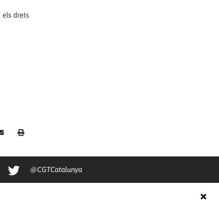
els drets
@CGTCatalunya
cgtcatalunya
CGTCatalunya