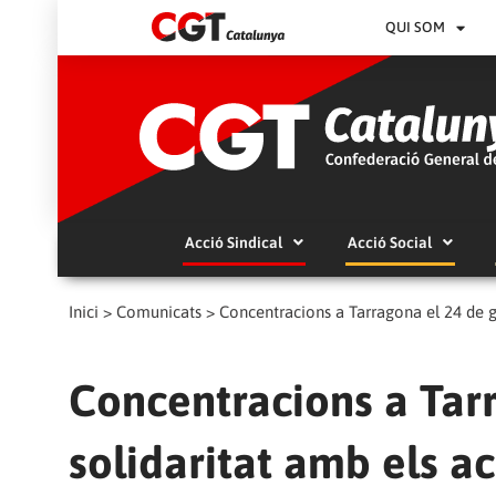
QUI SOM
Acció Sindical
Acció Social
Inici
>
Comunicats
>
Concentracions a Tarragona el 24 de 
Concentracions a Tar
solidaritat amb els 