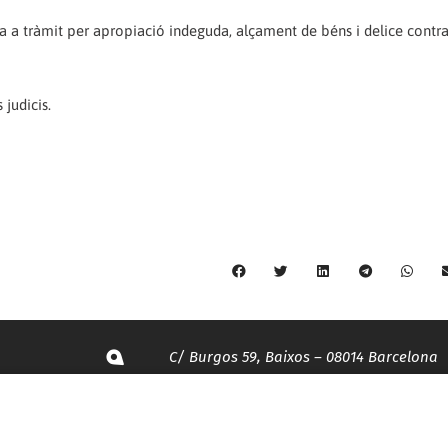
 a tràmit per apropiació indeguda, alçament de béns i delice contra 
 judicis.
C/ Burgos 59, Baixos – 08014 Barcelona
spccc@
spcgtcatalunya.cat