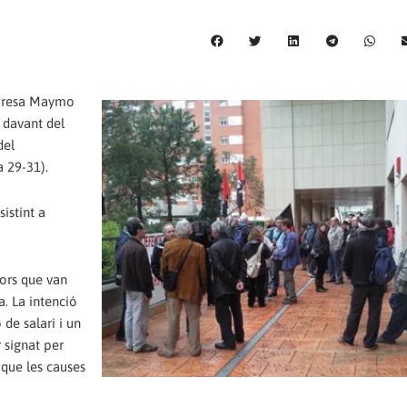
empresa Maymo
 davant del
del
 29-31).
sistint a
ors que van
. La intenció
 de salari i un
 signat per
 que les causes