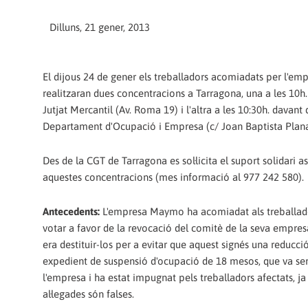
Dilluns, 21 gener, 2013
El dijous 24 de gener els treballadors acomiadats per l'
realitzaran dues concentracions a Tarragona, una a les 10h.
Jutjat Mercantil (Av. Roma 19) i l'altra a les 10:30h. davant 
Departament d'Ocupació i Empresa (c/ Joan Baptista Plana
Des de la CGT de Tarragona es sol·licita el suport solidari as
aquestes concentracions (mes informació al 977 242 580).
Antecedents:
L'empresa Maymo ha acomiadat als treballad
votar a favor de la revocació del comitè de la seva empresa
era destituir-los per a evitar que aquest signés una reducció
expedient de suspensió d'ocupació de 18 mesos, que va ser
l'empresa i ha estat impugnat pels treballadors afectats, ja
al·legades són falses.