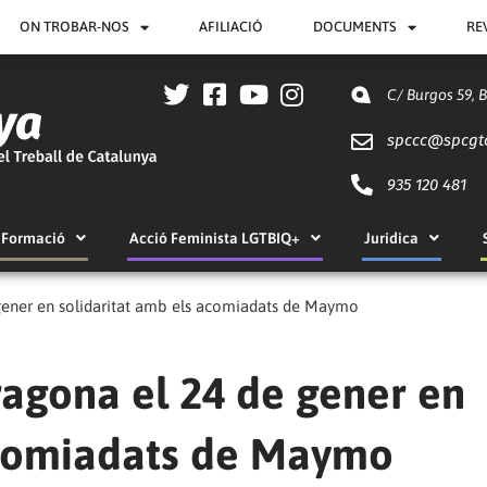
ON TROBAR-NOS
AFILIACIÓ
DOCUMENTS
RE
C/ Burgos 59, 
spccc@
spcgt
935 120 481
Formació
Acció Feminista LGTBIQ+
Jurídica
gener en solidaritat amb els acomiadats de Maymo
ragona el 24 de gener en
acomiadats de Maymo