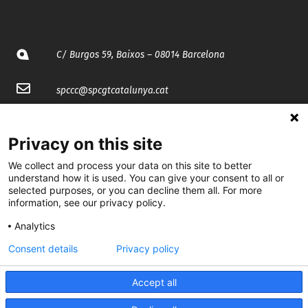
C/ Burgos 59, Baixos – 08014 Barcelona
spccc@
spcgtcatalunya.cat
935 120 481
Privacy on this site
@CGTCatalunya
We collect and process your data on this site to better
understand how it is used. You can give your consent to all or
selected purposes, or you can decline them all. For more
cgtcatalunya
information, see our privacy policy.
CGTCatalunya
Analytics
cgtcatalunya
Consent details
Privacy policy
Accept all
Desenvolupat per