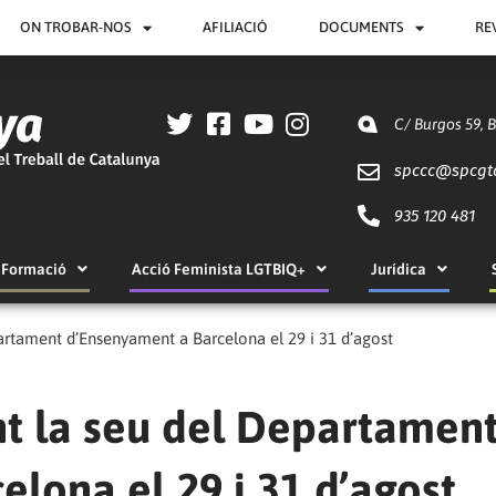
ON TROBAR-NOS
AFILIACIÓ
DOCUMENTS
RE
C/ Burgos 59, 
spccc@
spcgt
935 120 481
Formació
Acció Feminista LGTBIQ+
Jurídica
artament d’Ensenyament a Barcelona el 29 i 31 d’agost
t la seu del Departamen
lona el 29 i 31 d’agost