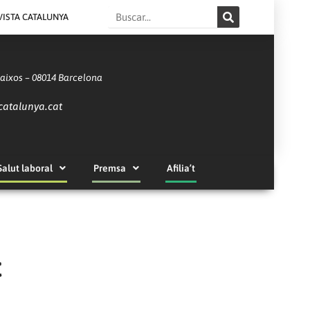
Search
VISTA CATALUNYA
Baixos – 08014 Barcelona
catalunya.cat
Salut laboral
Premsa
Afilia’t
t