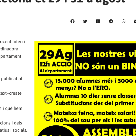
ocent Interí i
ordinadora
Departament
publicat al
ext=create
m i què hem
ions i dels
tius i socials,