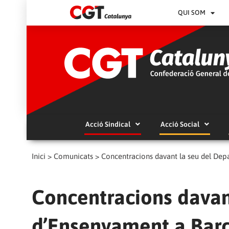
QUI SOM
Acció Sindical
Acció Social
Inici
>
Comunicats
>
Concentracions davant la seu del Dep
Concentracions davan
d’Ensenyament a Barce