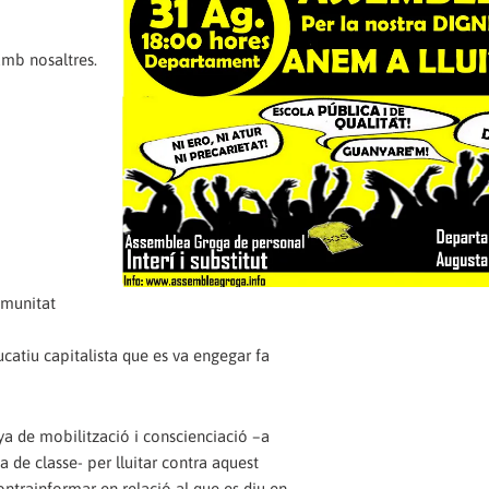
amb nosaltres.
omunitat
catiu capitalista que es va engegar fa
nya de mobilització i conscienciació –a
de classe- per lluitar contra aquest
ontrainformar en relació al que es diu en