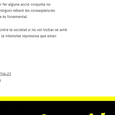
r fer alguna acció conjunta no
estiguin rebent les conseqüències
ia és fonamental.
contra la societat si no vol trobar-se amb
la intensitat repressiva que estan
p?id=23
n