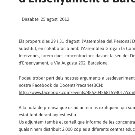
Dissabte, 25 agost, 2012
Els propers dies 29 i 31 d'agost, l'Assemblea del Personal D
Substitut, en col·laboració amb l'Assemblea Groga i la Co
Interzones, farem dues concentracions davant la seu del 
d'Ensenyament, a Via Augusta 202, Barcelona.
Podeu trobar part dels nostres arguments a l'esdeveniment 
nostre Facebook de DocentsPrecariesBCN:
http://www.facebook.com/events/485204568159401/?cont
A la nota de premsa que us adjuntem us expliquem qui so
estat fent durant aquest estiu.
Us adjuntem també el cartell que informa de les concentrac
quals n'hem distribuït 2.000 còpies a diferents centres educa