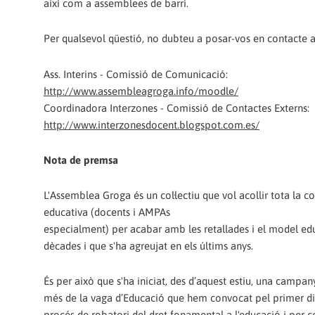
així com a assemblees de barri.
Per qualsevol qüestió, no dubteu a posar-vos en contacte 
Ass. Interins - Comissió de Comunicació:
http://www.assembleagroga.info/moodle/
Coordinadora Interzones - Comissió de Contactes Externs:
http://www.interzonesdocent.blogspot.com.es/
Nota de premsa
L'Assemblea Groga és un col·lectiu que vol acollir tota la c
educativa (docents i AMPAs
especialment) per acabar amb les retallades i el model edu
dècades i que s'ha agreujat en els últims anys.
És per això que s'ha iniciat, des d’aquest estiu, una campa
més de la vaga d’Educació que hem convocat pel primer dia 
procés de robatori del dret fonamental a l'educació i per c