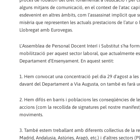
alguns mitjans de comunicació, en el context de l'atac capi
esdevenint en altres àmbits, com l’assassinat implícit que s
misèria que representen les actuals prestacions de l’atur o 
Llobregat amb Eurovegas.
L'Assemblea de Personal Docent Interí i Substitut s'ha for
mobilització per aquest sector laboral, que actualmente est
Departament d’Ensenyament. En aquest sentit:
1. Hem convocat una concentració pel dia 29 d'agost a les 1
davant del Departament a Via Augusta, on també es farà 
2. Hem difós en barris i poblacions les conseqüències de les
accions (com la recollida de signatures pel nostre manifest
moviments.
3. També estem treballant amb diferents col·lectius de la r
Madrid, Andalusia, Astúries, Aragó, etc.) i d’altres sectors (