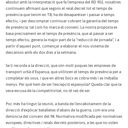
absolut amb la interpretació que fa l'empresa del RD 902, nosaltres
continuem afirmant que segons el reial decret tot el temps de
presència que tenim en TB, ha de desaparéixer i passar a temps
efectiu, i per descomptat continuar cobrant la garantia del temps
de presència, tal com ho marca el conveni. La nostra proposta es
basa precisament en el temps de presència, que al passar a ser
temps efectiu, genera la major part de la “reducció de jornada”, i a
partir d'aquest punt, començar a elaborar el nou sistema de
descansos amb els dos dies a la setmana.
Se li recorda a la direcció, que són molt poques les empreses de
transport urbà d'Espanya, que utilitzen el temps de presència per a
completar els sous, i que en altres llocs es cobra més i es treballa
menys. Per què hem de ser l'excepció espanyola? Queda clar que la
seva excusa de la competitivitat, no té raó de ser.
Poc més ha tingut la reunió, a banda de l'encabotament de la
direcció d'explicar batalletes d'abans de la guerra, com era una
denúncia del conveni del 98. Normativa modificada per normatives
europees, directives i reials decrets posteriors, a les que no volen