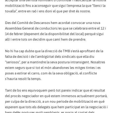
acceptar una derrota humiliant o continuar i radicalitzar la nostra
mobilització fins a aconseguir que sigui l'empresa la que “llenci la
tovalla”, entre en raó i ens doni el que per dret és nostre.
Des del Comité de Descansos hem acordat convocar una nova
Assemblea General de conductors/es que se celebrara entre el 12 i
14 de febrer (depenent de la disponibilitat del local) perquè sigui
allí i entre tots on decidim que camí hem de prendre.
No hi ha cap dubte que la direcció de TMB s'està aprofitant de la
falta de decisió i de l'ambigüitat dels sindicats que ella diu
“seriosos”, per a mantindre la seva postura intransigent. Nosaltres
estem segurs que si tot el món abandones les mitges tintes i es
poses a estirar el carro, com és la seva obligació, el conflicte
s'hauria resolt fa temps.
Tant de bo ens equivoquem però tot pareix indicar que el resultat
del procés negociador en què estem immersos actualment portarà,
per culpa de la direcció, a un nou període de mobilització en què
esperem que tots els delegats que hem participat en la negociació i
hem defés postures molt semblants, es posin al costat dels