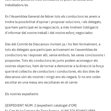
treballadors/es.
En l'Assemblea General de febrer tots els conductors/es anem a
tindre la possibilitat d'opinar i proposar solucions, i els delegats,
que hem participat en la negociació, a més tindrem l'obligació
d'informar del nostre treball i del nostre esforç negociador.
Des del Comité de Descansos invitem ja, i ho fem formalment, a
tots els delegats que participen activament en l'assemblea de
conductors/es i exposen allí, sense embuts, les seves conclusions i
propostes. Tots els conductors/es junts podem aconseguir els
nostres objectius, hem de tornar a demostrar a la direcció la força
que té el col·lectiu de conductors i conductores, els dos dies de
descansos són els nostres i ningú ens els negarà. Si no ens volen
escoltar en una mesa, ens escoltaran en el carrer.
Els nostres expedients
[(EXPEDIENT NÚM. 2 (expedient catalogat d'OR)
Sr. Cap de la Cotxera de Zona Franca, JUAN TOLEDANO VERA