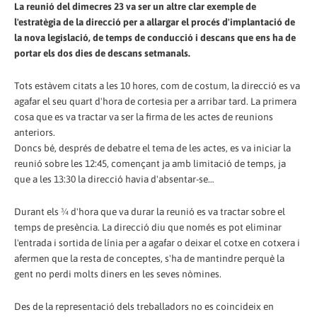
La reunió del dimecres 23 va ser un altre clar exemple de
l'estratègia de la direcció per a allargar el procés d'implantació de
la nova legislació, de temps de conducció i descans que ens ha de
portar els dos dies de descans setmanals.
Tots estàvem citats a les 10 hores, com de costum, la direcció es va
agafar el seu quart d'hora de cortesia per a arribar tard. La primera
cosa que es va tractar va ser la firma de les actes de reunions
anteriors.
Doncs bé, després de debatre el tema de les actes, es va iniciar la
reunió sobre les 12:45, començant ja amb limitació de temps, ja
que a les 13:30 la direcció havia d'absentar-se…
Durant els ¾ d'hora que va durar la reunió es va tractar sobre el
temps de presència. La direcció diu que només es pot eliminar
l'entrada i sortida de línia per a agafar o deixar el cotxe en cotxera i
afermen que la resta de conceptes, s'ha de mantindre perquè la
gent no perdi molts diners en les seves nòmines.
Des de la representació dels treballadors no es coincideix en