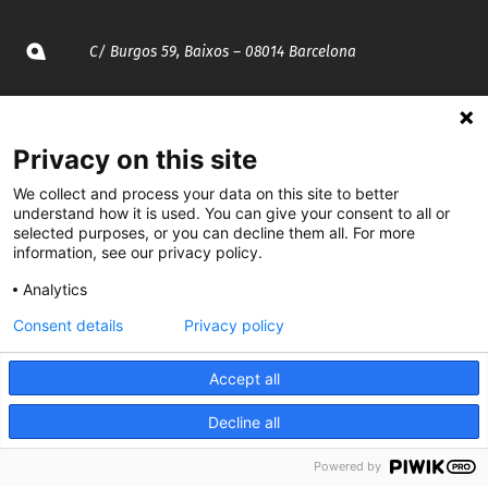
C/ Burgos 59, Baixos – 08014 Barcelona
spccc@
spcgtcatalunya.cat
Privacy on this site
935 120 481
We collect and process your data on this site to better
understand how it is used. You can give your consent to all or
@CGTCatalunya
selected purposes, or you can decline them all. For more
information, see our privacy policy.
cgtcatalunya
Analytics
CGTCatalunya
Consent details
Privacy policy
cgtcatalunya
Accept all
Decline all
Desenvolupat per
Powered by