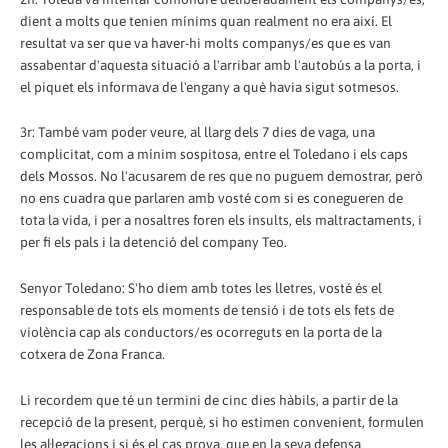
dient a molts que tenien mínims quan realment no era així. El
resultat va ser que va haver-hi molts companys/es que es van
assabentar d'aquesta situació a l'arribar amb l'autobús a la porta, i
el piquet els informava de l'engany a què havia sigut sotmesos.
3r: També vam poder veure, al llarg dels 7 dies de vaga, una
complicitat, com a mínim sospitosa, entre el Toledano i els caps
dels Mossos. No l'acusarem de res que no puguem demostrar, però
no ens cuadra que parlaren amb vosté com si es conegueren de
tota la vida, i per a nosaltres foren els insults, els maltractaments, i
per fi els pals i la detenció del company Teo.
Senyor Toledano: S'ho diem amb totes les lletres, vosté és el
responsable de tots els moments de tensió i de tots els fets de
violència cap als conductors/es ocorreguts en la porta de la
cotxera de Zona Franca.
Li recordem que té un termini de cinc dies hàbils, a partir de la
recepció de la present, perquè, si ho estimen convenient, formulen
les al·legacions i si és el cas prova, que en la seva defensa