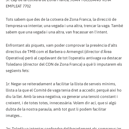
EMPLEAT 7702
Tots sabem que des de la cotxera de Zona Franca, la direcció de
l'empresa va intentar, una vegada i una altra, trencar la vaga. També
sabem que una vegada i una altra, van fracassar en l'intent.
Enfrontant als piquets, vam poder comprovar la presència d'alts
directius de TMB com el Barbera o Armengol (director d'Àrea
Operativa) però al capdavant de tot l'operatiu antivaga va destacar
Toledano (director del CON de Zona Franca) a què li imputarem els
següents fets:
1r: Negar-se reiteradament a facilitar la llista de serveis mínims,
llista a la que el Comité de vaga tenia dret a accedir, perquè així ho
diu la llei. Amb la seva negativa, va generar una tensió constant i
creixent, i de totes totes, innecessària. Volem dir ací, que si algú
dubta de la nostra paraula, amb tot gust li podem facilitar
imatges...
2n: Toledà va intentar confondre deliberadament els companys/es,