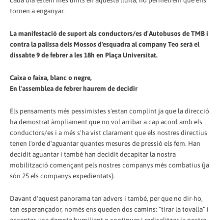
cada dia estem més units en aquesta lluita, no permetrem que ens
tornen a enganyar.
La manifestació de suport als conductors/es d'Autobusos de TMB i
contra la palissa dels Mossos d'esquadra al company Teo serà el
dissabte 9 de febrer a les 18h en Plaça Universitat.
Caixa o faixa, blanc o negre,
En l'assemblea de febrer haurem de decidir
Els pensaments més pessimistes s'estan complint ja que la direcció
ha demostrat àmpliament que no vol arribar a cap acord amb els
conductors/es i a més s'ha vist clarament que els nostres directius
tenen l'orde d'aguantar quantes mesures de pressió els fem. Han
decidit aguantar i també han decidit decapitar la nostra
mobilització començant pels nostres companys més combatius (ja
són 25 els companys expedientats).
Davant d'aquest panorama tan advers i també, per que no dir-ho,
tan esperançador, només ens queden dos camins: “tirar la tovalla” i