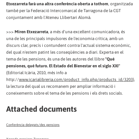
Etxezarreta farà una altra conferència oberta a tothom
, organitzada
també per la Federació Intercomarcal de Tarragona de la CGT
conjuntament amb l'Ateneu Llibertari Alomà.
>>>
Miren Etxezarreta
, a més d'una excel·lent comunicadora, és
una de les principals impulsores de l'economia crítica, amb un
discurs clar, precís i contundent contra l'actual sistema econòmic,
del qual n'estem patint les conseqüències a diari. Experta en el
tema de les pensions, és una de les autores del llibre
"Qué
pensiones, qué futuro. El Estado del Bienestar en el siglo XXI"
(Editorial Icària, 2010, més info a
http://
www.icarialibreria.com/product_info.php/products_id/3203
),
la lectura del qual us recomanem per ampliar informació i
coneixements sobre el tema de les pensions i els drets socials.
Attached documents
Conferència delegats/des pensions