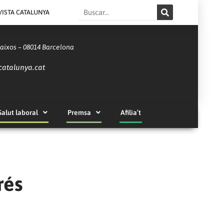
Search
VISTA CATALUNYA
Baixos – 08014 Barcelona
catalunya.cat
Salut laboral
Premsa
Afilia’t
rés