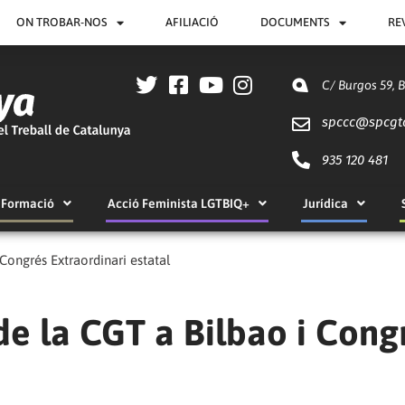
ON TROBAR-NOS
AFILIACIÓ
DOCUMENTS
RE
C/ Burgos 59, 
spccc@
spcgt
935 120 481
Formació
Acció Feminista LGTBIQ+
Jurídica
Congrés Extraordinari estatal
de la CGT a Bilbao i Cong