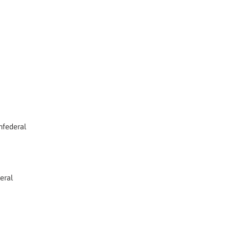
nfederal
eral