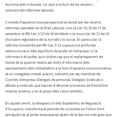
doctrina dels tribunals, tot això a la llum de les recents i
substancials reformes laborals.
L'interès d'aquesta nova perspectiva ve donat per les recents
reformes operades en el Dret Laboral, com la Llei 35/10 de 17 de
setembre, el RD-Llei 3/12 de 10 de febrer o la nova Llei 36/11 de 10
d'octubre reguladora de la Jurisdicció social. En particular, la
reforma introduïda pel RD-Llei 3/12 suposa una profunda
reestructuració dels equilibris de poder en l'empresa i si la
informació és poder, quin dubte cap que el replantejament de
l'estat de la qüestió relatiu als drets d'informació dels
representants dels treballadors a la llum d'aquesta nova normativa,
té un innegable interès pràctic, sobretot per als membres de
Comitès d'empresa, Delegats de personal, Delegats Sindicals o
afiliats a sindicats que hauran d'afrontar processos de flexibilitat
interna, externa, o en el pitjor dels casos ambdós.
En aquest sentit, la desaparició dels Expedients de Regulació
d'Ocupació, transforma el període de consultes en l'últim límit
extrajudicial al poder empresarial abans de la decisió més greu que