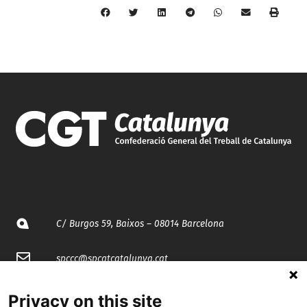
C/ Burgos 59, Baixos – 08014 Barcelona
spccc@
spcgtcatalunya.cat
935 120 481
Privacy on this site