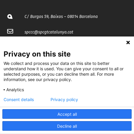
C/ Burgos 59, Baixos – 08014 Barcelona
spccc@
spcgtcatalunya.cat
935 120 481
Privacy on this site
We collect and process your data on this site to better
@CGTCatalunya
understand how it is used. You can give your consent to all or
selected purposes, or you can decline them all. For more
cgtcatalunya
information, see our privacy policy.
CGTCatalunya
Analytics
cgtcatalunya
Consent details
Privacy policy
Accept all
Desenvolupat per
Decline all