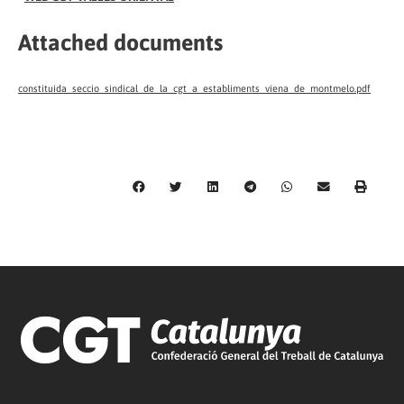
Attached documents
constituida_seccio_sindical_de_la_cgt_a_establiments_viena_de_montmelo.pdf