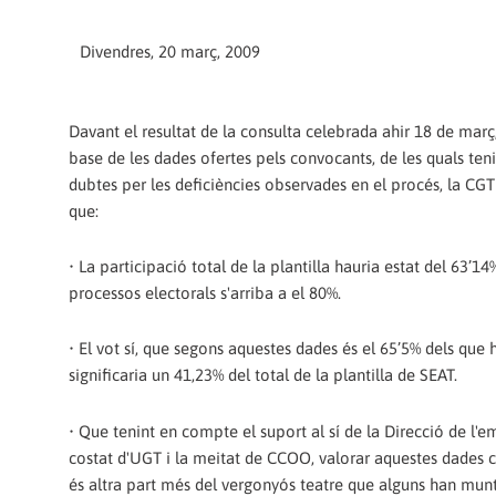
Divendres, 20 març, 2009
Davant el resultat de la consulta celebrada ahir 18 de març,
base de les dades ofertes pels convocants, de les quals ten
dubtes per les deficiències observades en el procés, la C
que:
• La participació total de la plantilla hauria estat del 63’14
processos electorals s'arriba a el 80%.
• El vot sí, que segons aquestes dades és el 65’5% dels que 
significaria un 41,23% del total de la plantilla de SEAT.
• Que tenint en compte el suport al sí de la Direcció de l'e
costat d'UGT i la meitat de CCOO, valorar aquestes dades 
és altra part més del vergonyós teatre que alguns han mun