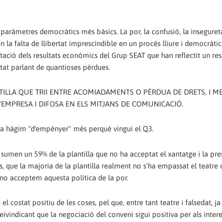
paràmetres democràtics més bàsics. La por, la confusió, la insegureta
 la falta de llibertat imprescindible en un procés lliure i democràtic.
ntació dels resultats econòmics del Grup SEAT que han reflectit un resu
tat parlant de quantioses pèrdues.
TILLA QUE TRII ENTRE ACOMIADAMENTS O PÈRDUA DE DRETS, I M
EMPRESA I DIFOSA EN ELS MITJANS DE COMUNICACIÓ.
ara hàgim "d'empènyer" més perquè vingui el Q3.
) sumen un 59% de la plantilla que no ha acceptat el xantatge i la pre
is, que la majoria de la plantilla realment no s'ha empassat el teatre
e no acceptem aquesta política de la por.
ostat positiu de les coses, pel que, entre tant teatre i falsedat, j
eivindicant que la negociació del conveni sigui positiva per als inter