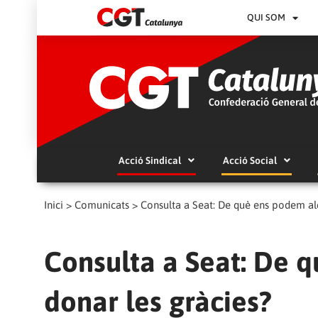
QUI SOM
Acció Sindical
Acció Social
Inici
>
Comunicats
>
Consulta a Seat: De què ens podem ale
Consulta a Seat: De 
donar les gràcies?