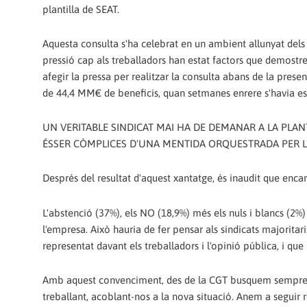
plantilla de SEAT.
Aquesta consulta s'ha celebrat en un ambient allunyat dels 
pressió cap als treballadors han estat factors que demostren
afegir la pressa per realitzar la consulta abans de la prese
de 44,4 MM€ de beneficis, quan setmanes enrere s'havia es
UN VERITABLE SINDICAT MAI HA DE DEMANAR A LA PLAN
ÉSSER CÒMPLICES D'UNA MENTIDA ORQUESTRADA PER L'
Després del resultat d'aquest xantatge, és inaudit que enc
L'abstenció (37%), els NO (18,9%) més els nuls i blancs (2%
l'empresa. Això hauria de fer pensar als sindicats majoritar
representat davant els treballadors i l'opinió pública, i qu
Amb aquest convenciment, des de la CGT busquem sempre el c
treballant, acoblant-nos a la nova situació. Anem a seguir r