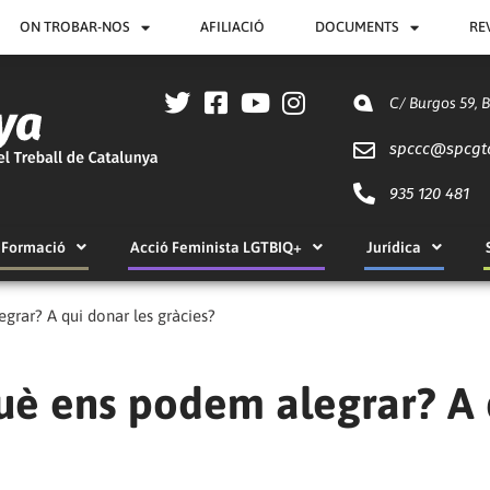
ON TROBAR-NOS
AFILIACIÓ
DOCUMENTS
RE
C/ Burgos 59, 
spccc@
spcgt
935 120 481
Formació
Acció Feminista LGTBIQ+
Jurídica
grar? A qui donar les gràcies?
què ens podem alegrar? A 