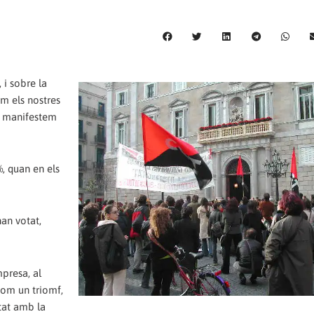
 i sobre la
im els nostres
GT manifestem
%, quan en els
han votat,
mpresa, al
com un triomf,
tat amb la