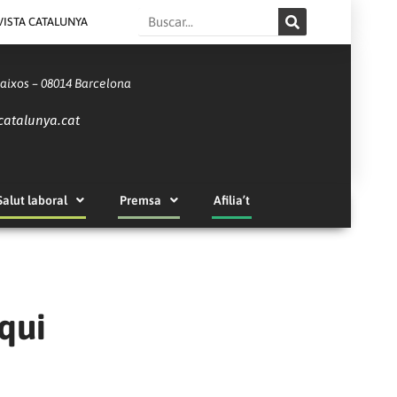
Search
VISTA CATALUNYA
Baixos – 08014 Barcelona
catalunya.cat
Salut laboral
Premsa
Afilia’t
qui