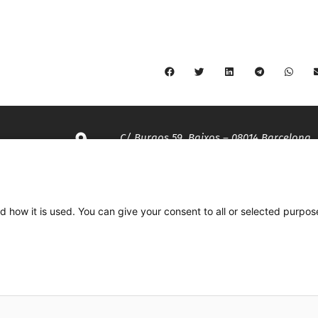
C/ Burgos 59, Baixos – 08014 Barcelona
spccc@
spcgtcatalunya.cat
d how it is used. You can give your consent to all or selected purpos
935 120 481
Desenvolupat per