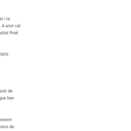
t i la
 A això cal
ltat final
ENYS
ssió de
 que han
a estem
essos de