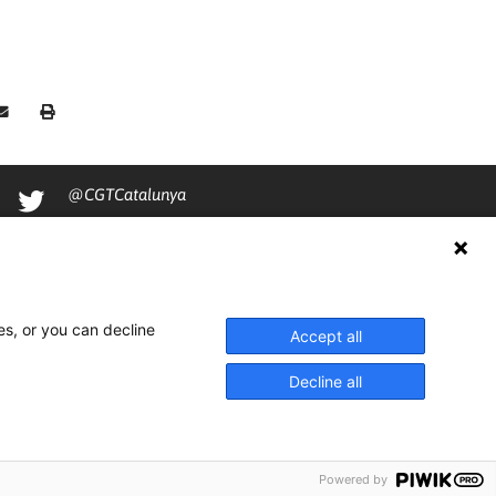
@CGTCatalunya
cgtcatalunya
CGTCatalunya
cgtcatalunya
es, or you can decline
Accept all
Decline all
Powered by