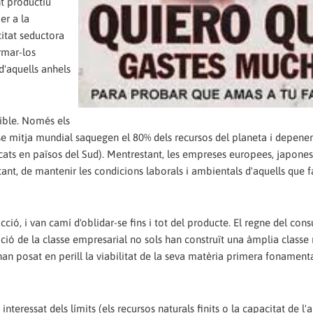
t productiu
er a la
citat seductora
rmar-los
d'aquells anhels
nible. Només els
e mitja mundial saquegen el 80% dels recursos del planeta i depene
ats en països del Sud). Mentrestant, les empreses europees, japones
ant, de mantenir les condicions laborals i ambientals d'aquells que 
ucció, i van camí d'oblidar-se fins i tot del producte. El regne del co
bició de la classe empresarial no sols han construït una àmplia classe
an posat en perill la viabilitat de la seva matèria primera fonamenta
nteressat dels límits (els recursos naturals finits o la capacitat de l'ai