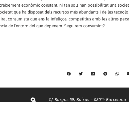
l creixement econòmic constant, ni tan sols han possibilitat una socie
a societat que ha disposat dels recursos més abundants i de les tecnol
al consumista que ens fa infeliços, competitius amb les altres pers
stència de l'entorn del que depenem. Seguirem consumint?
C/ Burgos 59, Baixos – 08014 Barcelona
spccc@
spcgtcatalunya.cat