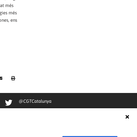
tat més
ogies més
ones, ens
@CGTCatalunya
cgtcatalunya
CGTCatalunya
cgtcatalunya