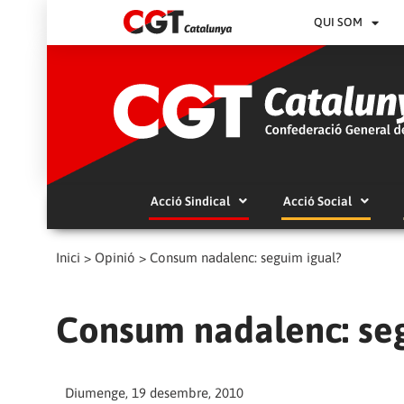
QUI SOM
Acció Sindical
Acció Social
Inici
>
Opinió
>
Consum nadalenc: seguim igual?
Consum nadalenc: se
Diumenge, 19 desembre, 2010