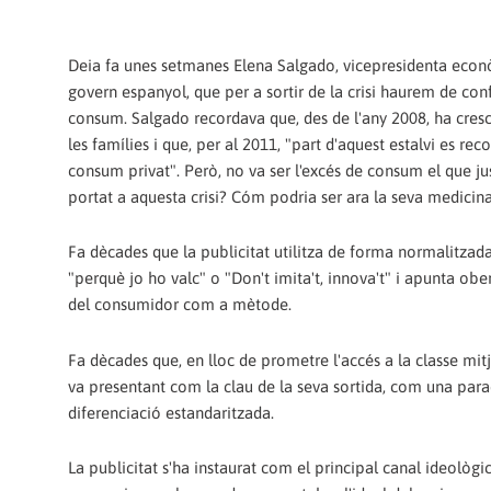
Deia fa unes setmanes Elena Salgado, vicepresidenta econ
govern espanyol, que per a sortir de la crisi haurem de conf
consum. Salgado recordava que, des de l'any 2008, ha crescu
les famílies i que, per al 2011, "part d'aquest estalvi es rec
consum privat". Però, no va ser l'excés de consum el que j
portat a aquesta crisi? Cóm podria ser ara la seva medicin
Fa dècades que la publicitat utilitza de forma normalitza
"perquè jo ho valc" o "Don't imita't, innova't" i apunta obe
del consumidor com a mètode.
Fa dècades que, en lloc de prometre l'accés a la classe mit
va presentant com la clau de la seva sortida, com una par
diferenciació estandaritzada.
La publicitat s'ha instaurat com el principal canal ideològic