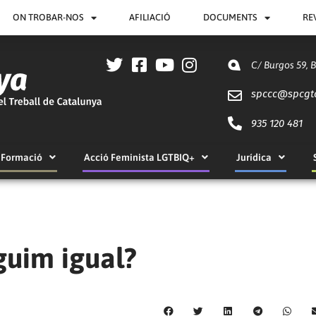
ON TROBAR-NOS
AFILIACIÓ
DOCUMENTS
RE
C/ Burgos 59, 
spccc@
spcgt
935 120 481
Formació
Acció Feminista LGTBIQ+
Jurídica
guim igual?