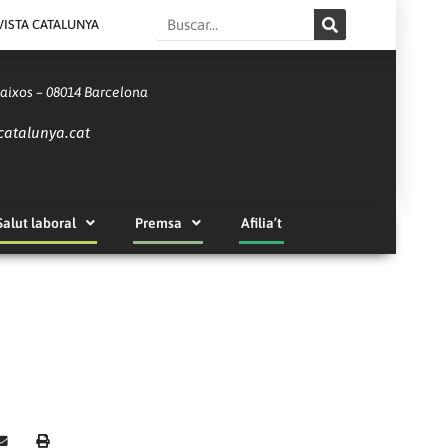
Search
VISTA CATALUNYA
Baixos – 08014 Barcelona
catalunya.cat
Salut laboral
Premsa
Afilia’t