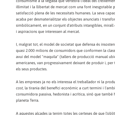
consumisme a la vegada que vertebra l'ideal del creixemen
il·limitat i la llibertat de mercat com una font inesgotable p
satisfacció plena de les necessitats humanes. La seva capa
acaba per desmaterialitzar els objectes anunciats i transfo
simbòlicament, en un conjunt d'atributs intangibles, mirall 
i aspiracions que interessen al mercat.
I, malgrat tot, el model de societat que defensa és insoste
quasi 2.000 milions de consumidors que conformen la class
avui del model "maquila" (tallers de producció manual ubic
americanes, van progressivament deixant de produir i, per t
els seus productes.
A les empreses ja no els interessa el treballador ni la prod
cost
, la tirania del benefici econòmic a curt termini i l'am
consumidora passiva, hedonista i acrítica, sinó que també h
planeta Terra.
A aquestes alçades ja tenim totes les certeses de que l'oblit i