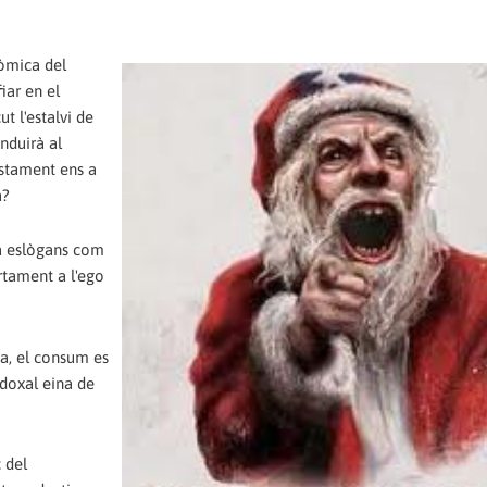
òmica del
iar en el
t l'estalvi de
onduirà al
ustament ens a
a?
da eslògans com
rtament a l'ego
ja, el consum es
adoxal eina de
 del