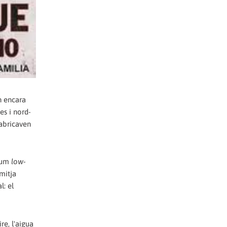
n encara
es i nord-
fabricaven
nsum
low-
 mitja
l: el
re, l'aigua