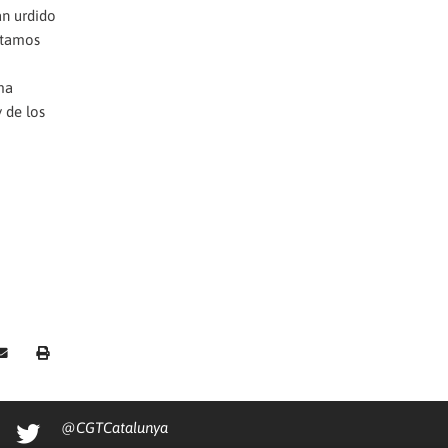
an urdido
stamos
ma
 de los
@CGTCatalunya