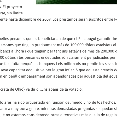
a.
. El proyecto
e, sin límite
nte hasta diciembre de 2009. Los préstamos serán suscritos entre Fd
les persones que es beneficiarian de que el Fdic pugui garantir fin
persones que tinguin precisament més de 100.000 dòlars estalviats al
 bancs a l'hora i que tinguin per tant uns estalvis de més de 200.000 
000 dòlars i les persones endeutades són clarament perjudicades per 
e faci falta perquè els banquers i els milionaris no perdin les seves i
 seva capacitat adquisitiva per la gran inflació que aquesta creació d
an en perill d'embargament són abandonades per aquest pla del gove
rata de Ohio) va dir dilluns abans de la votació:
dólares ha sido orquestado en función del miedo y no de los hechos.
rar a muy poca gente, mientras demasiadas preguntas se quedan si
 qué no estamos considerando otras alternativas más que la de regala