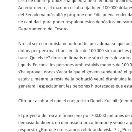
caso de que se produzca la quiebra de su entidad financier
Anteriormente, el máximo estaba fijado en 100.000 dólares
del Senado va más allá y propone que Fdic pueda endeudars
de cantidad, para poder respaldar estos depósitos, nuevame
Departamento del Tesoro.
No cal ser economista ni matemàtic per adonar-se que aquel
dòlars per persona i banc en lloc de 100.000 són aquelles 
banc. Qui els té? doncs milionaris que són clients de varios
líquids. En canvi les persones amb estalvis menors de 100.
s'ha aprovat, doncs s'acorda que el govern s'endeutarà el qu
estalvis, mentre la resta de la població veurà disminuida la
generarà i especialment les persones hipotecades que est
Cito per acabar el que el congresista Dennis Kucinih (demóc
El proyecto de rescate financiero por 700.000 millones de 
demasiado dinero, en demasiado poco tiempo y yendo a pa
respuesta. ¿Por qué no estamos celebrando vistas?... ¿Por