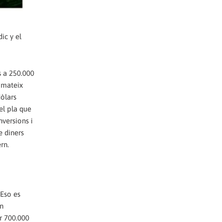
ic y el
s a 250.000
 mateix
dòlars
el pla que
nversions i
e diners
rn.
 Eso es
n
r 700.000