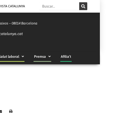
Search
VISTA CATALUNYA
Baixos – 08014 Barcelona
catalunya.cat
Salut laboral
Premsa
Afilia’t