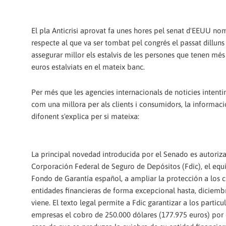
El pla Anticrisi aprovat fa unes hores pel senat d'EEUU no
respecte al que va ser tombat pel congrés el passat dillun
assegurar millor els estalvis de les persones que tenen mé
euros estalviats en el mateix banc.
Per més que les agencies internacionals de noticies intenti
com una millora per als clients i consumidors, la informac
difonent s'explica per si mateixa:
La principal novedad introducida por el Senado es autoriza
Corporación Federal de Seguro de Depósitos (Fdic), el equi
Fondo de Garantía español, a ampliar la protección a los cl
entidades financieras de forma excepcional hasta, diciemb
viene. El texto legal permite a Fdic garantizar a los particul
empresas el cobro de 250.000 dólares (177.975 euros) por