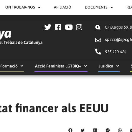
ON TROBAR-NOS
AFILIACIÓ
DOCUMENTS
RE
C/ Burgos 59, 
spccc@
spcgt
935 120 481
Formació
Acció Feminista LGTBIQ+
Jurídica
tat financer als EEUU