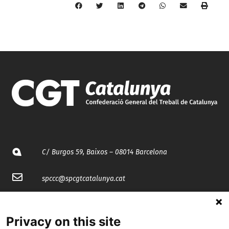
C/ Burgos 59, Baixos – 08014 Barcelona
spccc@
spcgtcatalunya.cat
935 120 481
Privacy on this site