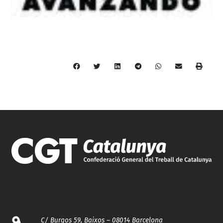
C/ Burgos 59, Baixos – 08014 Barcelona