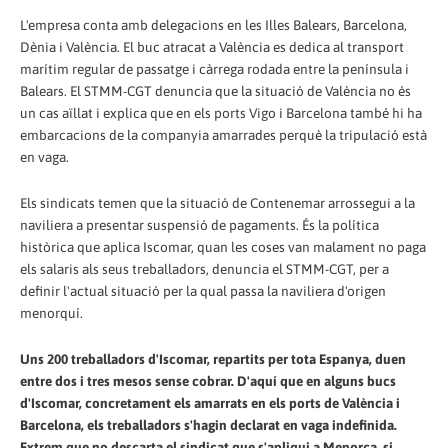
L'empresa conta amb delegacions en les Illes Balears, Barcelona,
Dènia i València. El buc atracat a València es dedica al transport
marítim regular de passatge i càrrega rodada entre la península i
Balears. El STMM-CGT denuncia que la situació de València no és
un cas aïllat i explica que en els ports Vigo i Barcelona també hi ha
embarcacions de la companyia amarrades perquè la tripulació està
en vaga.
Els sindicats temen que la situació de Contenemar arrossegui a la
naviliera a presentar suspensió de pagaments. És la política
històrica que aplica Iscomar, quan les coses van malament no paga
els salaris als seus treballadors, denuncia el STMM-CGT, per a
definir l'actual situació per la qual passa la naviliera d'origen
menorquí.
Uns 200 treballadors d'Iscomar, repartits per tota Espanya, duen
entre dos i tres mesos sense cobrar. D'aquí que en alguns bucs
d'Iscomar, concretament els amarrats en els ports de València i
Barcelona, els treballadors s'hagin declarat en vaga indefinida.
Extrem que no descarta el sindicat que s'apliqui a Menorca, si