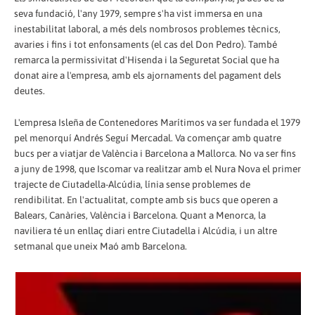
seva fundació, l'any 1979, sempre s'ha vist immersa en una
inestabilitat laboral, a més dels nombrosos problemes tècnics,
avaries i fins i tot enfonsaments (el cas del Don Pedro). També
remarca la permissivitat d'Hisenda i la Seguretat Social que ha
donat aire a l'empresa, amb els ajornaments del pagament dels
deutes.
L'empresa Isleña de Contenedores Marítimos va ser fundada el 1979
pel menorquí Andrés Seguí Mercadal. Va començar amb quatre
bucs per a viatjar de València i Barcelona a Mallorca. No va ser fins
a juny de 1998, que Iscomar va realitzar amb el Nura Nova el primer
trajecte de Ciutadella-Alcúdia, línia sense problemes de
rendibilitat. En l'actualitat, compte amb sis bucs que operen a
Balears, Canàries, València i Barcelona. Quant a Menorca, la
naviliera té un enllaç diari entre Ciutadella i Alcúdia, i un altre
setmanal que uneix Maó amb Barcelona.