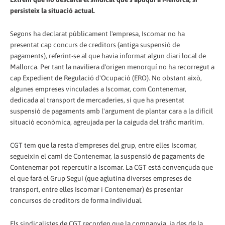
persisteix la situació actual.
Segons ha declarat públicament l'empresa, Iscomar no ha
presentat cap concurs de creditors (antiga suspensió de
pagaments), referint-se al que havia informat algun diari local de
Mallorca. Per tant la naviliera d'origen menorquí no ha recorregut a
cap Expedient de Regulació d'Ocupació (ERO). No obstant això,
algunes empreses vinculades a Iscomar, com Contenemar,
dedicada al transport de mercaderies, sí que ha presentat
suspensió de pagaments amb l'argument de plantar cara a la difícil
situació econòmica, agreujada per la caiguda del tràfic marítim.
CGT tem que la resta d'empreses del grup, entre elles Iscomar,
segueixin el camí de Contenemar, la suspensió de pagaments de
Contenemar pot repercutir a Iscomar. La CGT està convençuda que
el que farà el Grup Seguí (que aglutina diverses empreses de
transport, entre elles Iscomar i Contenemar) és presentar
concursos de creditors de forma individual.
Els sindicalistes de CGT recorden que la companyia, ja des de la