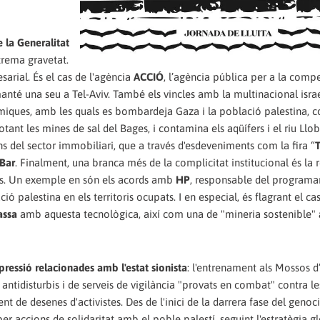
 la Generalitat
rema gravetat.
sarial. És el cas de l'agència
ACCIÓ
, l’agència pública per a la compe
 manté una seu a Tel-Aviv. També els vincles amb la multinacional isra
miques, amb les quals es bombardeja Gaza i la població palestina, 
lotant les mines de sal del Bages, i contamina els aqüífers i el riu Llob
s del sector immobiliari, que a través d'esdeveniments com la fira “
 Bar
. Finalment, una branca més de la complicitat institucional és la 
s. Un exemple en són els acords amb
HP
, responsable del programa
ió palestina en els territoris ocupats. I en especial, és flagrant el cas
assa
amb aquesta tecnològica, així com una de "mineria sostenible"
pressió relacionades amb l'estat sionista
: l'entrenament als Mossos 
antidisturbis i de serveis de vigilància "provats en combat" contra le
t de desenes d'activistes. Des de l'inici de la darrera fase del genoci
er accions de solidaritat amb el poble palestí, seguint l'estratègia g