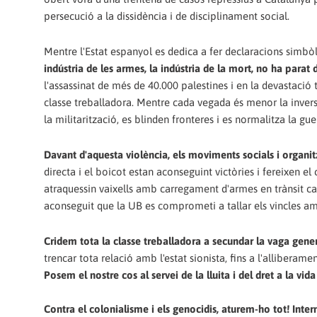
persecució a la dissidència i de disciplinament social.
Mentre l'Estat espanyol es dedica a fer declaracions simbòl
indústria de les armes, la indústria de la mort, no ha parat 
l'assassinat de més de 40.000 palestines i en la devastació t
classe treballadora. Mentre cada vegada és menor la inversi
la militarització, es blinden fronteres i es normalitza la gue
Davant d'aquesta violència, els moviments socials i organi
directa i el boicot estan aconseguint victòries i fereixen el 
atraquessin vaixells amb carregament d'armes en trànsit cap
aconseguit que la UB es comprometi a tallar els vincles am
Cridem tota la classe treballadora a secundar la vaga gene
trencar tota relació amb l'estat sionista, fins a l'alliberamen
Posem el nostre cos al servei de la lluita i del dret a la vi
Contra el colonialisme i els genocidis, aturem-ho tot! Inter