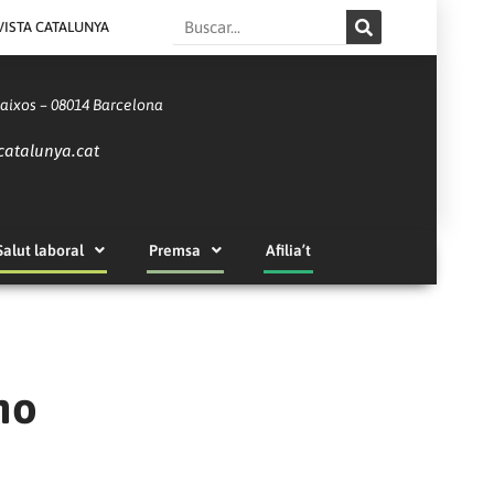
Search
VISTA CATALUNYA
Baixos – 08014 Barcelona
catalunya.cat
Salut laboral
Premsa
Afilia’t
ho