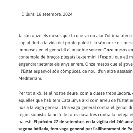
Dilluns, 16 setembre, 2024
Ja són onze els mesos que fa que va escalar l'última ofens
cap al dret a la vida del poble palestí. Ja són onze els me
immersos en el genocidi d'un poble sencer. Onze mesos e
contempla de braços plegats l'extermini i l'espoli que ell m
engendrar setanta-sis anys enrere. Onze mesos que el gove
i l'Estat espanyol són còmplices, de nou, d'un altre assassin
Mediterrani.
Per tot això, és el nostre deure, com a classe treballadora,
aquelles que habitem Catalunya així com arreu de l'Estat 
nos a la vaga general. Una vaga general contra el genocidi 
règim sionista, la unió de totes nosaltres contra la neteja 
palestí.
El pròxim 27 de setembre, en la vigília del 24è aniv
segona Intifada, fem vaga general per l'alliberament de Pal