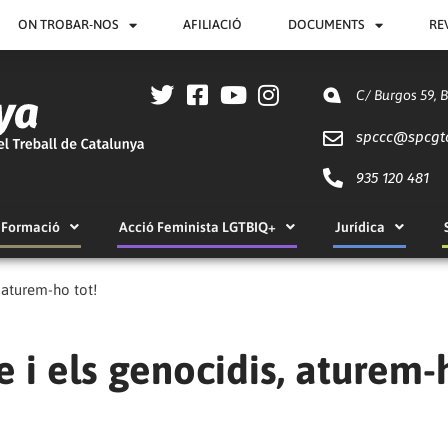
ON TROBAR-NOS
AFILIACIÓ
DOCUMENTS
RE
C/ Burgos 59, 
spccc@
spcgt
935 120 481
Formació
Acció Feminista LGTBIQ+
Jurídica
, aturem-ho tot!
e i els genocidis, aturem-