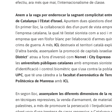
efectiu, ara més que mai, l'internacionalisme de classe.
Anem a la vaga per enderrocar la sagnant complicitat entre
de Catalunya i l'Estat d'Israel.
Apuntem dues qüestions d'ext
En primer lloc, la col·laboració des d'un punt de vista empre
l’empresa catalana, la qual té l'estat sionista com a soci i
empresa que ven fòsfor blanc per l'elaboració d'armes quí
crims de guerra. A més,
ICL
destrueix el territori català exp
D'altra banda, assenyalem la promoció de capitals israelian
District
" atrau a fons d'inversió com
Norvet
i
City Expresso
les
universitats públiques catalanes
amb empreses sioniste
d'identificació i control biomètric que s'usa contra la poblac
UPC
, que té una càtedra a la
facultat d'aeronàutica de Terr
Politècnica de Manresa
amb
ICL
.
En segon lloc,
assenyalem
les diferents dimensions de la re
en tècniques repressives, la venda d'armament, de material 
palestines, a més de promoure la persecució i l'enjudiciamen
obert vora d'una trentena de casos repressius a Catalunya p