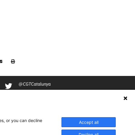
@CGTCatalunya
cgtcatalunya
CGTCatalunya
cgtcatalunya
es, or you can decline
Accept all
Decline all