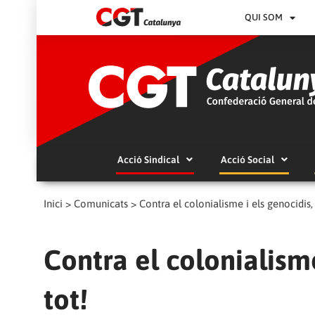
QUI SOM
Acció Sindical
Acció Social
Inici
>
Comunicats
>
Contra el colonialisme i els genocidis
Contra el colonialism
tot!