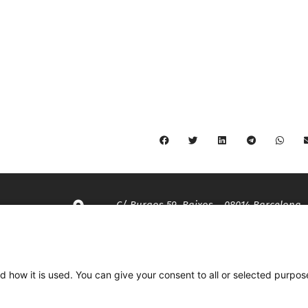
C/ Burgos 59, Baixos – 08014 Barcelona
spccc@
spcgtcatalunya.cat
d how it is used. You can give your consent to all or selected purpos
935 120 481