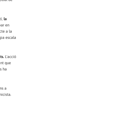
tí,
la
par en
cte a la
opa escala
ts.
L'acció
int que
es ha
ins a
nicista.