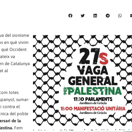
iva del sionisme
sos en què vivim
n què Occident
ateix va
rn de Catalunya
at al
 com totes
espanyol, sumar-
i contra el
ètnica del poble
ersari de la
estina.
Fem