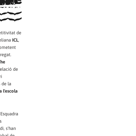
titivitat de
eliana
ICL
,
cometent
regat.
The
relació de
ri
 de la
a l'escola
d’Esquadra
s
di, s'han
lobal de