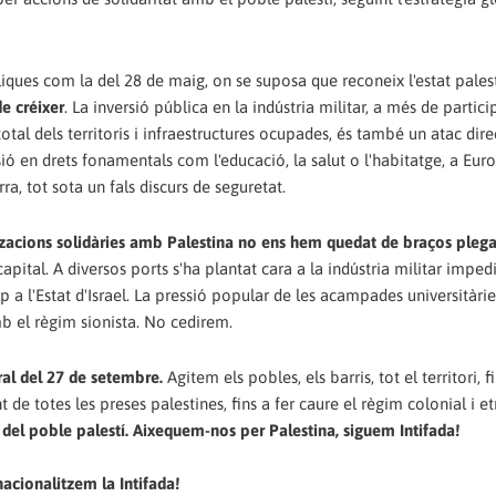
iques com la del 28 de maig, on se suposa que reconeix l'estat pales
de créixer
. La inversió pública en la indústria militar, a més de partici
otal dels territoris i infraestructures ocupades, és també un atac dire
ó en drets fonamentals com l'educació, la salut o l'habitatge, a Eur
rra, tot sota un fals discurs de seguretat.
tzacions solidàries amb Palestina no ens hem quedat de braços plega
capital. A diversos ports s'ha plantat cara a la indústria militar imped
 a l'Estat d'Israel. La pressió popular de les acampades universitàri
b el règim sionista. No cedirem.
ral del 27 de setembre.
Agitem els pobles, els barris, tot el territori, f
t de totes les preses palestines, fins a fer caure el règim colonial i et
da del poble palestí. Aixequem-nos per Palestina, siguem Intifada!
nacionalitzem la Intifada!