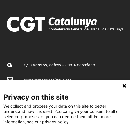
C/ Burgos 59, Baixos – 08014 Barcelona
spccc@
spcgtcatalunya.cat
935 120 481
Privacy on this site
We collect and process your data on this site to better
understand how it is used. You can give your consent to all or
@CGTCatalunya
selected purposes, or you can decline them all. For more
information, see our privacy policy.
cgtcatalunya