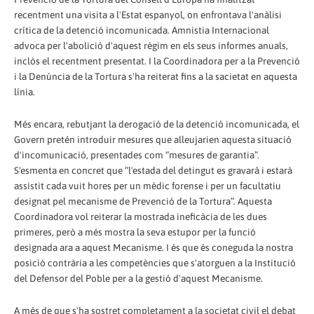
recentment una visita a l'Estat espanyol, on enfrontava l'anàlisi
crítica de la detenció incomunicada. Amnistia Internacional
advoca per l'abolició d'aquest règim en els seus informes anuals,
inclòs el recentment presentat. I la Coordinadora per a la Prevenció
i la Denúncia de la Tortura s'ha reiterat fins a la sacietat en aquesta
línia.
Més encara, rebutjant la derogació de la detenció incomunicada, el
Govern pretén introduir mesures que alleujarien aquesta situació
d'incomunicació, presentades com “mesures de garantia”.
S'esmenta en concret que “l'estada del detingut es gravarà i estarà
assistit cada vuit hores per un mèdic forense i per un facultatiu
designat pel mecanisme de Prevenció de la Tortura”. Aquesta
Coordinadora vol reiterar la mostrada ineficàcia de les dues
primeres, però a més mostra la seva estupor per la funció
designada ara a aquest Mecanisme. I és que és coneguda la nostra
posició contrària a les competències que s'atorguen a la Institució
del Defensor del Poble per a la gestió d'aquest Mecanisme.
A més de que s'ha sostret completament a la societat civil el debat