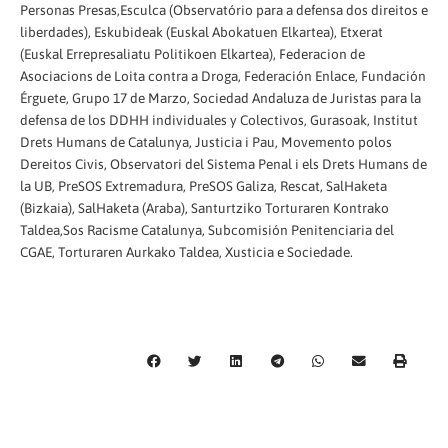
Personas Presas,Esculca (Observatório para a defensa dos direitos e
liberdades), Eskubideak (Euskal Abokatuen Elkartea), Etxerat
(Euskal Errepresaliatu Politikoen Elkartea), Federacion de
Asociacions de Loita contra a Droga, Federación Enlace, Fundación
Érguete, Grupo 17 de Marzo, Sociedad Andaluza de Juristas para la
defensa de los DDHH individuales y Colectivos, Gurasoak, Institut
Drets Humans de Catalunya, Justicia i Pau, Movemento polos
Dereitos Civis, Observatori del Sistema Penal i els Drets Humans de
la UB, PreSOS Extremadura, PreSOS Galiza, Rescat, SalHaketa
(Bizkaia), SalHaketa (Araba), Santurtziko Torturaren Kontrako
Taldea,Sos Racisme Catalunya, Subcomisión Penitenciaria del
CGAE, Torturaren Aurkako Taldea, Xusticia e Sociedade.