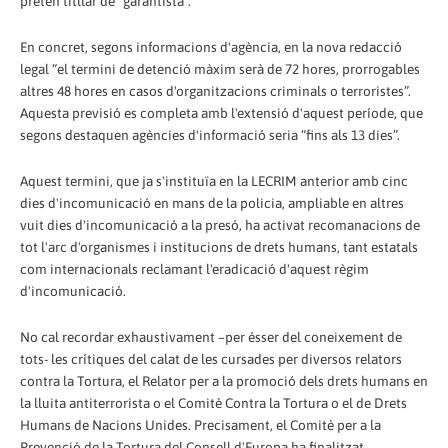
pretén titllar de “garantista”.
En concret, segons informacions d'agència, en la nova redacció
legal “el termini de detenció màxim serà de 72 hores, prorrogables
altres 48 hores en casos d'organitzacions criminals o terroristes”.
Aquesta previsió es completa amb l'extensió d'aquest període, que
segons destaquen agències d'informació seria “fins als 13 dies”.
Aquest termini, que ja s'instituïa en la LECRIM anterior amb cinc
dies d'incomunicació en mans de la policia, ampliable en altres
vuit dies d'incomunicació a la presó, ha activat recomanacions de
tot l'arc d'organismes i institucions de drets humans, tant estatals
com internacionals reclamant l'eradicació d'aquest règim
d'incomunicació.
No cal recordar exhaustivament –per ésser del coneixement de
tots- les crítiques del calat de les cursades per diversos relators
contra la Tortura, el Relator per a la promoció dels drets humans en
la lluita antiterrorista o el Comitè Contra la Tortura o el de Drets
Humans de Nacions Unides. Precisament, el Comitè per a la
Prevenció de la Tortura del Consell d'Europa ha finalitzat