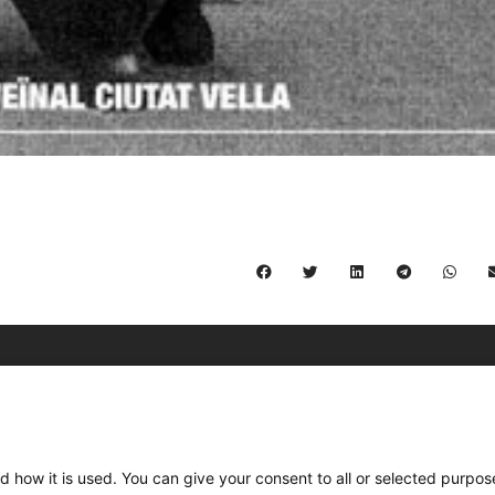
C/ Burgos 59, Baixos – 08014 Barcelona
spccc@
spcgtcatalunya.cat
d how it is used. You can give your consent to all or selected purpos