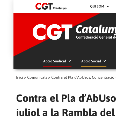
QUI SOM
Acció Sindical
Acció Social
Inici
>
Comunicats
>
Contra el Pla d’AbUsos: Concentració d
Contra el Pla d’AbUso
juliol a la Rambla del