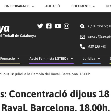
ON TROBAR-NOS
AFILIACIÓ
DOCUMENTS
RE
C/ Burgos 59, 
spccc@
spcgt
935 120 481
Formació
Acció Feminista LGTBIQ+
Jurídica
ijous 18 juliol a la Rambla del Raval, Barcelona, 18.00h.
s: Concentració dijous 18
 Raval, Barcelona, 18.00h.