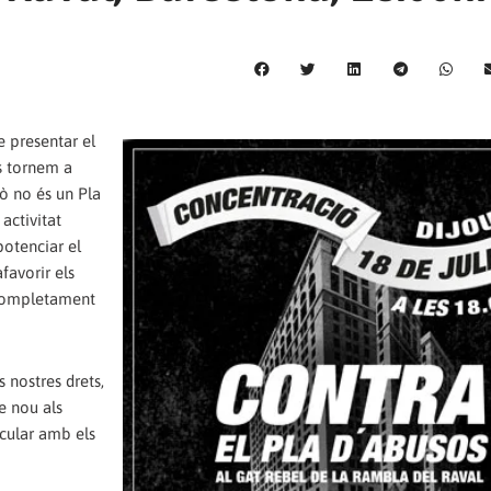
e presentar el
ns tornem a
xò no és un Pla
 activitat
potenciar el
favorir els
t completament
s nostres drets,
de nou als
ecular amb els