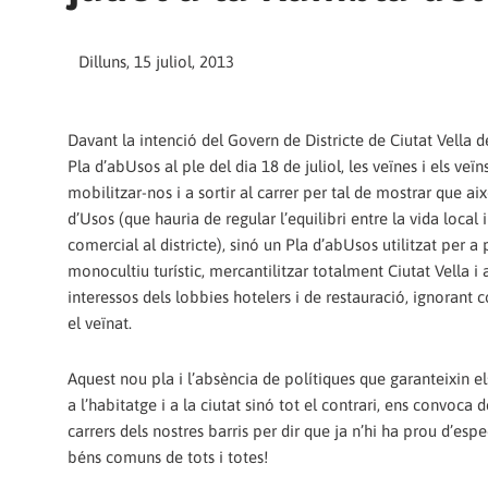
Dilluns, 15 juliol, 2013
Davant la intenció del Govern de Districte de Ciutat Vella d
Pla d’abUsos al ple del dia 18 de juliol, les veïnes i els veï
mobilitzar-nos i a sortir al carrer per tal de mostrar que ai
d’Usos (que hauria de regular l’equilibri entre la vida local i
comercial al districte), sinó un Pla d’abUsos utilitzat per a 
monocultiu turístic, mercantilitzar totalment Ciutat Vella i a
interessos dels lobbies hotelers i de restauració, ignoran
el veïnat.
Aquest nou pla i l’absència de polítiques que garanteixin el
a l’habitatge i a la ciutat sinó tot el contrari, ens convoca 
carrers dels nostres barris per dir que ja n’hi ha prou d’esp
béns comuns de tots i totes!