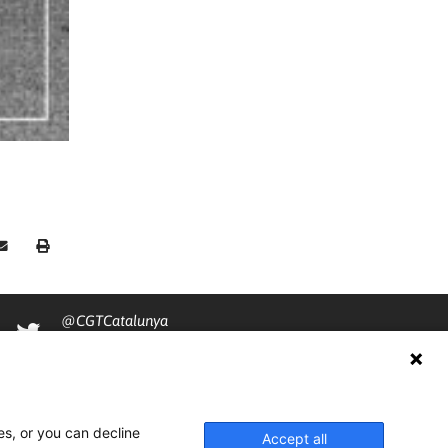
@CGTCatalunya
cgtcatalunya
CGTCatalunya
es, or you can decline
cgtcatalunya
Accept all