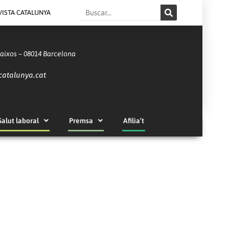
Search
VISTA CATALUNYA
Baixos – 08014 Barcelona
catalunya.cat
Salut laboral
Premsa
Afilia’t