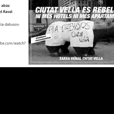
t abús:
el Raval
pla-dabusos-
ube.com/watch?