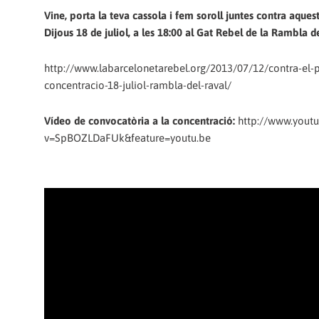
Vine, porta la teva cassola i fem soroll juntes contra aques
Dijous 18 de juliol, a les 18:00 al Gat Rebel de la Rambla d
http://www.labarcelonetarebel.org/2013/07/12/contra-el-
concentracio-18-juliol-rambla-del-raval/
Vídeo de convocatòria a la concentració:
http://www.yout
v=SpBOZLDaFUk&feature=youtu.be