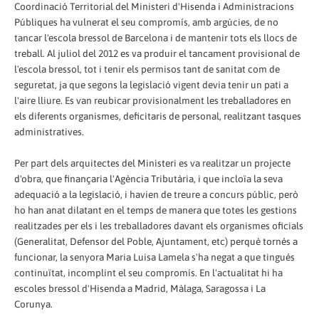
Coordinació Territorial del Ministeri d'Hisenda i Administracions
Públiques ha vulnerat el seu compromís, amb argúcies, de no
tancar l'escola bressol de Barcelona i de mantenir tots els llocs de
treball. Al juliol del 2012 es va produir el tancament provisional de
l'escola bressol, tot i tenir els permisos tant de sanitat com de
seguretat, ja que segons la legislació vigent devia tenir un pati a
l'aire lliure. Es van reubicar provisionalment les treballadores en
els diferents organismes, deficitaris de personal, realitzant tasques
administratives.
Per part dels arquitectes del Ministeri es va realitzar un projecte
d'obra, que finançaria l'Agència Tributària, i que incloïa la seva
adequació a la legislació, i havien de treure a concurs públic, però
ho han anat dilatant en el temps de manera que totes les gestions
realitzades per els i les treballadores davant els organismes oficials
(Generalitat, Defensor del Poble, Ajuntament, etc) perquè tornés a
funcionar, la senyora Maria Luisa Lamela s'ha negat a que tingués
continuïtat, incomplint el seu compromís. En l'actualitat hi ha
escoles bressol d'Hisenda a Madrid, Màlaga, Saragossa i La
Corunya.