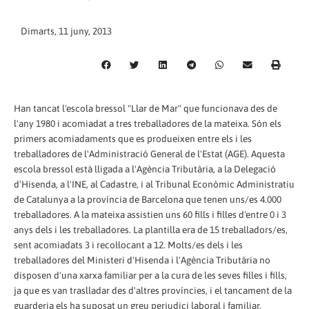
Dimarts, 11 juny, 2013
Han tancat l'escola bressol "Llar de Mar" que funcionava des de
l'any 1980 i acomiadat a tres treballadores de la mateixa. Són els
primers acomiadaments que es produeixen entre els i les
treballadores de l'Administració General de l'Estat (AGE). Aquesta
escola bressol està lligada a l'Agència Tributària, a la Delegació
d'Hisenda, a l'INE, al Cadastre, i al Tribunal Econòmic Administratiu
de Catalunya a la província de Barcelona que tenen uns/es 4.000
treballadores. A la mateixa assistien uns 60 fills i filles d'entre 0 i 3
anys dels i les treballadores. La plantilla era de 15 treballadors/es,
sent acomiadats 3 i recol·locant a 12. Molts/es dels i les
treballadores del Ministeri d'Hisenda i l'Agència Tributària no
disposen d'una xarxa familiar per a la cura de les seves filles i fills,
ja que es van traslladar des d'altres províncies, i el tancament de la
guarderia els ha suposat un greu perjudici laboral i familiar.