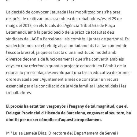
La decisió de convocar l'aturada i les mobilitzacions s'ha pres
després de realitzar una assemblea de treballadors/es, el 29 de
maig del 2013, en els locals de l'Agència Tributària de Plaça
Letamendi, amb la participació de la pràctica totalitat dels
sindicats de l'AGE a Barcelona i els comitès i juntes de personal. Es
va decidir mostrar el rebuig als acomiadaments i al tancament de
l'escola bressol, ja que es tracta d'una institució model amb
diversos decennis de funcionament i que s'ha convertit amb els
anys en una referència quant a projecte educatiu en l'àmbit de la
educació preescolar, desenvolupant una tasca educativa de primer
ordre avalada per l'Ajuntament a més de constituir un recurs
essencial per a la conciliació de la vida familiar i laboral dels i les
treballadores.
El procés ha estat tan vergonyós i l'engany de tal magnitud, que el
Delegat Provincial d'Hisenda de Barcelona, ​​enganyat al seu torn, ha
dimitit per no ser còmplice d'aquest atropellament.
M ª Luisa Lamela Díaz, Directora del Departament de Servei i