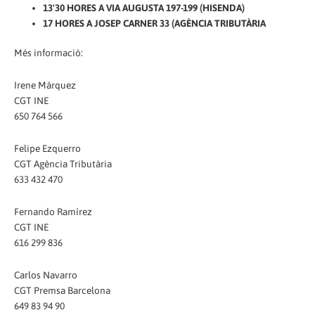
13'30 HORES A VIA AUGUSTA 197-199 (HISENDA)
17 HORES A JOSEP CARNER 33 (AGÈNCIA TRIBUTÀRIA
Més informació:
Irene Márquez
CGT INE
650 764 566
Felipe Ezquerro
CGT Agència Tributària
633 432 470
Fernando Ramírez
CGT INE
616 299 836
Carlos Navarro
CGT Premsa Barcelona
649 83 94 90