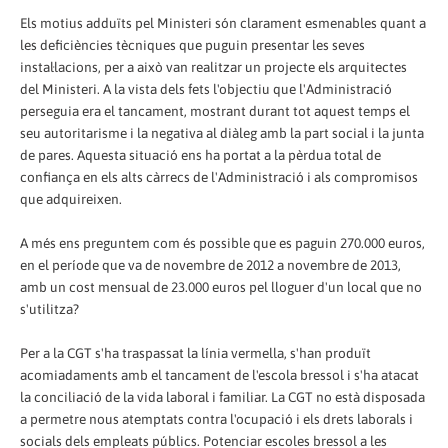
Els motius adduïts pel Ministeri són clarament esmenables quant a
les deficiències tècniques que puguin presentar les seves
instal·lacions, per a això van realitzar un projecte els arquitectes
del Ministeri. A la vista dels fets l'objectiu que l'Administració
perseguia era el tancament, mostrant durant tot aquest temps el
seu autoritarisme i la negativa al diàleg amb la part social i la junta
de pares. Aquesta situació ens ha portat a la pèrdua total de
confiança en els alts càrrecs de l'Administració i als compromisos
que adquireixen.
A més ens preguntem com és possible que es paguin 270.000 euros,
en el període que va de novembre de 2012 a novembre de 2013,
amb un cost mensual de 23.000 euros pel lloguer d'un local que no
s'utilitza?
Per a la CGT s'ha traspassat la línia vermella, s'han produït
acomiadaments amb el tancament de l'escola bressol i s'ha atacat
la conciliació de la vida laboral i familiar. La CGT no està disposada
a permetre nous atemptats contra l'ocupació i els drets laborals i
socials dels empleats públics. Potenciar escoles bressol a les