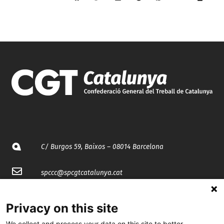
C/ Burgos 59, Baixos – 08014 Barcelona
spccc@
spcgtcatalunya.cat
935 120 481
Privacy on this site
We collect and process your data on this site to better