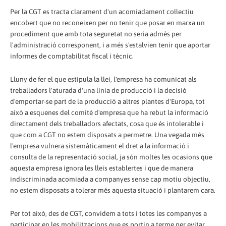
Per la CGT es tracta clarament d'un acomiadament col·lectiu
encobert que no reconeixen per no tenir que posar en marxa un
procediment que amb tota seguretat no seria admès per
l'administració corresponent, i a més s'estalvien tenir que aportar
informes de comptabilitat fiscal i tècnic.
Lluny de fer el que estipula la llei, l'empresa ha comunicat als
treballadors l'aturada d'una línia de producció i la decisió
d'emportar-se part de la producció a altres plantes d'Europa, tot
això a esquenes del comitè d'empresa que ha rebut la informació
directament dels treballadors afectats, cosa que és intolerable i
que com a CGT no estem disposats a permetre. Una vegada més
l'empresa vulnera sistemàticament el dret a la informació i
consulta de la representació social, ja són moltes les ocasions que
aquesta empresa ignora les lleis establertes i que de manera
indiscriminada acomiada a companyes sense cap motiu objectiu,
no estem disposats a tolerar més aquesta situació i plantarem cara.
Per tot això, des de CGT, convidem a tots i totes les companyes a
participar en les mobilitzacions que es portin a terme per evitar