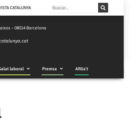
Search
VISTA CATALUNYA
Baixos – 08014 Barcelona
catalunya.cat
Salut laboral
Premsa
Afilia’t
l