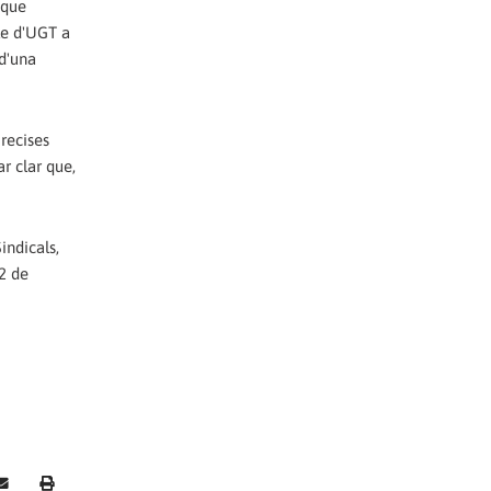
 que
le d'UGT a
 d'una
recises
r clar que,
indicals,
2 de