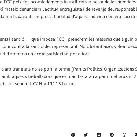
e FCC pels dos acomiadaments injustificats, a pesar de les mentides
xí mateix denunciem l'actitud entreguista i de revenja del responsab
daments davant l'empresa. L'actitud d'aquest individu denigra l'acció
ts i sanció ― que imposa FCC i prendrem les mesures que siguin p
í com contra la sanció del representant. No obstant això, volem deixa
 d'arribar a un acord satisfactori per a tots.
'arbitrarietats no es porti a terme (Partits Polítics, Organitzacions S
t amb aquests treballadors que es manifestaran a partir del pròxim 2
cats del Vendrell, C/ Nord 11-13 baixos.