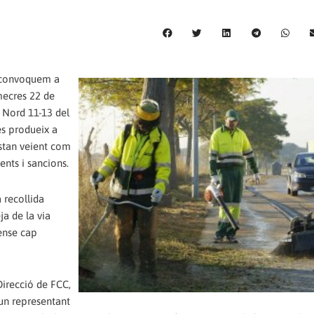
T convoquem a
mecres 22 de
/ Nord 11-13 del
es produeix a
stan veient com
nts i sancions.
 recollida
ja de la via
sense cap
Direcció de FCC,
un representant