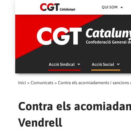
QUI SOM
Acció Sindical
Acció Social
Inici
>
Comunicats
>
Contra els acomiadaments i sancions 
Contra els acomiadam
Vendrell