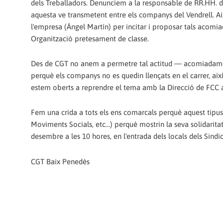
dels Treballadors. Denunciem a la responsable de RR.HH. d
aquesta ve transmetent entre els companys del Vendrell. Ai
l'empresa (Ángel Martín) per incitar i proposar tals acomia
Organització pretesament de classe.
Des de CGT no anem a permetre tal actitud ― acomiadamen
perquè els companys no es quedin llençats en el carrer, aix
estem oberts a reprendre el tema amb la Direcció de FCC a fi
Fem una crida a tots els ens comarcals perquè aquest tipus d
Moviments Socials, etc…) perquè mostrin la seva solidarita
desembre a les 10 hores, en l'entrada dels locals dels Sindi
CGT Baix Penedès