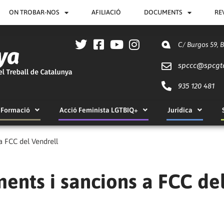
ON TROBAR-NOS
AFILIACIÓ
DOCUMENTS
RE
C/ Burgos 59, 
spccc@
spcgt
935 120 481
Formació
Acció Feminista LGTBIQ+
Jurídica
a FCC del Vendrell
ents i sancions a FCC de