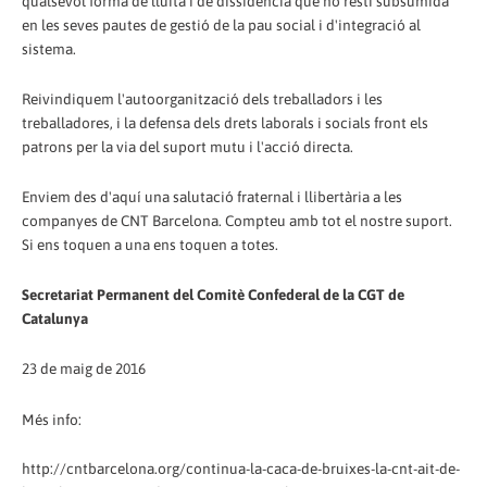
qualsevol forma de lluita i de dissidència que no resti subsumida
en les seves pautes de gestió de la pau social i d'integració al
sistema.
Reivindiquem l'autoorganització dels treballadors i les
treballadores, i la defensa dels drets laborals i socials front els
patrons per la via del suport mutu i l'acció directa.
Enviem des d'aquí una salutació fraternal i llibertària a les
companyes de CNT Barcelona. Compteu amb tot el nostre suport.
Si ens toquen a una ens toquen a totes.
Secretariat Permanent del Comitè Confederal de la CGT de
Catalunya
23 de maig de 2016
Més info:
http://cntbarcelona.org/continua-la-caca-de-bruixes-la-cnt-ait-de-