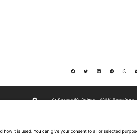
C/ Burgos 59, Baixos – 08014 Barcelona
spccc@
spcgtcatalunya.cat
d how it is used. You can give your consent to all or selected purpos
935 120 481