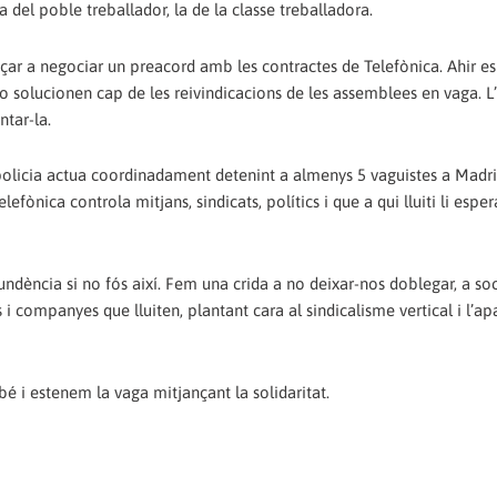
a del poble treballador, la de la classe treballadora.
çar a negociar un preacord amb les contractes de Telefònica. Ahir es
o solucionen cap de les reivindicacions de les assemblees en vaga. L
ntar-la.
a policia actua coordinadament detenint a almenys 5 vaguistes a Madri
efònica controla mitjans, sindicats, polítics i que a qui lluiti li esper
dència si no fós així. Fem una crida a no deixar-nos doblegar, a soc
i companyes que lluiten, plantant cara al sindicalisme vertical i l’apa
é i estenem la vaga mitjançant la solidaritat.