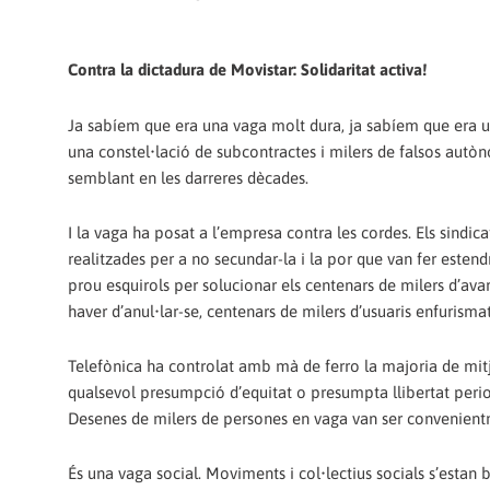
Contra la dictadura de Movistar: Solidaritat activa!
Ja sabíem que era una vaga molt dura, ja sabíem que era un
una constel•lació de subcontractes i milers de falsos aut
semblant en les darreres dècades.
I la vaga ha posat a l’empresa contra les cordes. Els sindic
realitzades per a no secundar-la i la por que van fer estend
prou esquirols per solucionar els centenars de milers d’ava
haver d’anul•lar-se, centenars de milers d’usuaris enfurism
Telefònica ha controlat amb mà de ferro la majoria de mit
qualsevol presumpció d’equitat o presumpta llibertat perio
Desenes de milers de persones en vaga van ser convenientm
És una vaga social. Moviments i col•lectius socials s’estan 