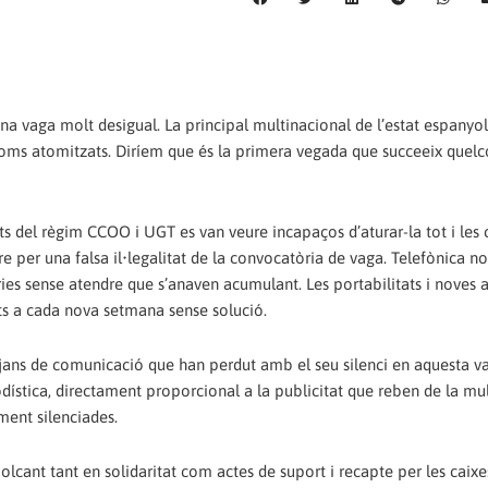
a vaga molt desigual. La principal multinacional de l’estat espanyol
ònoms atomitzats. Diríem que és la primera vegada que succeeix quel
ats del règim CCOO i UGT es van veure incapaços d’aturar-la tot i les 
re per una falsa il•legalitat de la convocatòria de vaga. Telefònica no
ries sense atendre que s’anaven acumulant. Les portabilitats i noves a
ats a cada nova setmana sense solució.
jans de comunicació que han perdut amb el seu silenci en aquesta v
dística, directament proporcional a la publicitat que reben de la mul
ent silenciades.
bolcant tant en solidaritat com actes de suport i recapte per les caixe