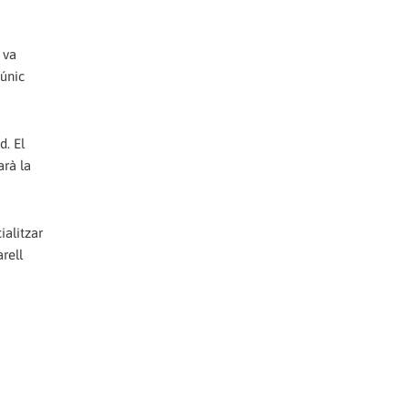
 va
’únic
d. El
arà la
ialitzar
rell