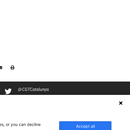
@CGTCatalunya
cgtcatalunya
CGTCatalunya
cgtcatalunya
es, or you can decline
Accept all