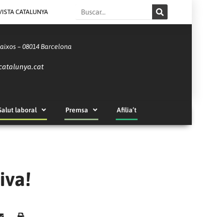
Search
VISTA CATALUNYA
Baixos – 08014 Barcelona
catalunya.cat
Salut laboral
Premsa
Afilia’t
iva!