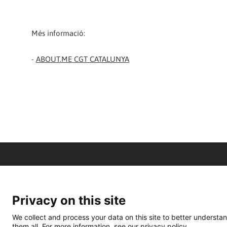
Més informació:
-
ABOUT.ME CGT CATALUNYA
Privacy on this site
We collect and process your data on this site to better understan
them all. For more information, see our privacy policy.