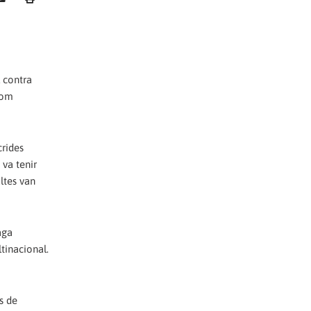
 contra
com
crides
 va tenir
ltes van
aga
tinacional.
s de