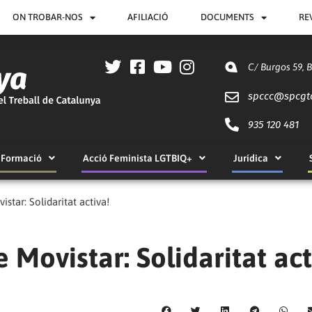
ON TROBAR-NOS
AFILIACIÓ
DOCUMENTS
RE
C/ Burgos 59, 
spccc@
spcgt
935 120 481
Formació
Acció Feminista LGTBIQ+
Jurídica
star: Solidaritat activa!
 Movistar: Solidaritat act