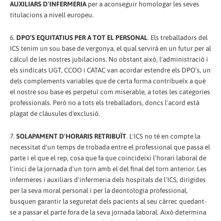
AUXILIARS D'INFERMERIA
per a aconseguir homologar les seves
titulacions a nivell europeu.
6.
DPO’S EQUITATIUS PER A TOT EL PERSONAL
. Els treballadors del
ICS tenim un sou base de vergonya, el qual servirà en un futur per al
càlcul de les nostres jubilacions. No obstant això, l'administració i
els sindicats UGT, CCOO i CATAC van acordar estendre els DPO’s, un
dels complements variables que de certa forma contribueïx a què
el nostre sou base es perpetuï com miserable, a totes les categories
professionals. Però no a tots els treballadors, doncs l'acord està
plagat de clàusules d'exclusió.
7.
SOLAPAMENT D'HORARIS RETRIBUÏT
. L'ICS no té en compte la
necessitat d'un temps de trobada entre el professional que passa el
parte i el que el rep, cosa que fa que coincideixi l'horari laboral de
l'inici de la jornada d'un torn amb el del final del torn anterior. Les
infermeres i auxiliars d'infermeria dels hospitals de l'ICS, dirigides
per la seva moral personal i per la deontologia professional,
busquen garantir la seguretat dels pacients al seu càrrec quedant-
se a passar el parte fora de la seva jornada laboral. Això determina