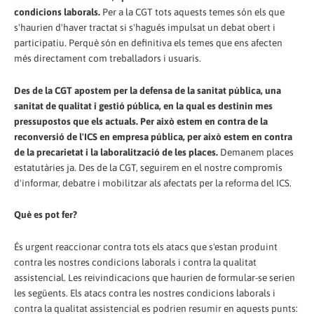
condicions laborals.
Per a la CGT tots aquests temes són els que
s'haurien d'haver tractat si s'hagués impulsat un debat obert i
participatiu. Perquè són en definitiva els temes que ens afecten
més directament com treballadors i usuaris.
Des de la CGT apostem per la defensa de la sanitat pública, una
sanitat de qualitat i gestió pública, en la qual es destinin mes
pressupostos que els actuals. Per això estem en contra de la
reconversió de l'ICS en empresa pública, per això estem en contra
de la precarietat i la laboralització de les places.
Demanem places
estatutàries ja. Des de la CGT, seguirem en el nostre compromís
d'informar, debatre i mobilitzar als afectats per la reforma del ICS.
Què es pot fer?
És urgent reaccionar contra tots els atacs que s'estan produint
contra les nostres condicions laborals i contra la qualitat
assistencial. Les reivindicacions que haurien de formular-se serien
les següents. Els atacs contra les nostres condicions laborals i
contra la qualitat assistencial es podrien resumir en aquests punts: