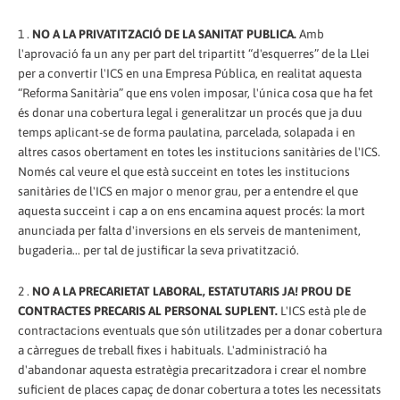
1 .
NO A LA PRIVATITZACIÓ DE LA SANITAT PUBLICA.
Amb
l'aprovació fa un any per part del tripartitt “d'esquerres” de la Llei
per a convertir l'ICS en una Empresa Pública, en realitat aquesta
“Reforma Sanitària” que ens volen imposar, l'única cosa que ha fet
és donar una cobertura legal i generalitzar un procés que ja duu
temps aplicant-se de forma paulatina, parcelada, solapada i en
altres casos obertament en totes les institucions sanitàries de l'ICS.
Només cal veure el que està succeint en totes les institucions
sanitàries de l'ICS en major o menor grau, per a entendre el que
aquesta succeint i cap a on ens encamina aquest procés: la mort
anunciada per falta d'inversions en els serveis de manteniment,
bugaderia... per tal de justificar la seva privatització.
2 .
NO A LA PRECARIETAT LABORAL, ESTATUTARIS JA! PROU DE
CONTRACTES PRECARIS AL PERSONAL SUPLENT.
L'ICS està ple de
contractacions eventuals que són utilitzades per a donar cobertura
a càrregues de treball fixes i habituals. L'administració ha
d'abandonar aquesta estratègia precaritzadora i crear el nombre
suficient de places capaç de donar cobertura a totes les necessitats