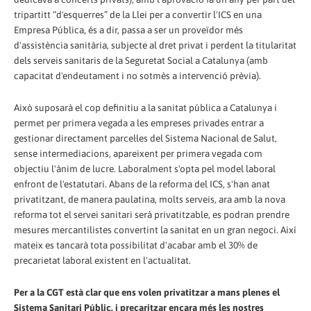
tripartitt “d'esquerres” de la Llei per a convertir l'ICS en una
Empresa Pública, és a dir, passa a ser un proveïdor més
d'assistència sanitària, subjecte al dret privat i perdent la titularitat
dels serveis sanitaris de la Seguretat Social a Catalunya (amb
capacitat d'endeutament i no sotmès a intervenció prèvia).
Això suposarà el cop definitiu a la sanitat pública a Catalunya i
permet per primera vegada a les empreses privades entrar a
gestionar directament parcel·les del Sistema Nacional de Salut,
sense intermediacions, apareixent per primera vegada com
objectiu l'ànim de lucre. Laboralment s'opta pel model laboral
enfront de l'estatutari. Abans de la reforma del ICS, s'han anat
privatitzant, de manera paulatina, molts serveis, ara amb la nova
reforma tot el servei sanitari serà privatitzable, es podran prendre
mesures mercantilistes convertint la sanitat en un gran negoci. Així
mateix es tancarà tota possibilitat d'acabar amb el 30% de
precarietat laboral existent en l'actualitat.
Per a la CGT està clar que ens volen privatitzar a mans plenes el
Sistema Sanitari Públic, i precaritzar encara més les nostres