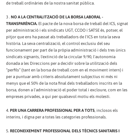
de treball ordinàries de la nostra sanitat pública.
3 .
NO A LA CENTRALITZACIÓ DE LA BORSA LABORAL -
TRANSPARÈNCIA.
El pacte de la nova borsa de treball del ICS, signat
per administració i els sindicats UGT, CCOO i SATSE és, potser, el
pitjor que ens ha passat als treballadors de l'ICS en tota la seva
història. La seva centralizació, el control exclusiu del seu
funcionament per part de la pròpia administració i dels tres únics
sindicats signants, l'extinció de la circular 9/90, l'autonomia
donada a les Direccions per a decidir sobre la utilització dels
“perfils” (tant en la borsa de treball com en el moviment intern) i
per a puntuar amb criteris absolutament subjectius ni més ni
menys que el 50% de la nota final dels treballadors inscrits en la
borsa, donen a l'administració el poder total i excloure, com en les
empreses privades, a qui per qualsevol motiu els molesti.
4.
PER UNA CARRERA PROFESSIONAL PER A TOTS
, inclosos els
interins, i digna per a totes les categories professionals.
5.
RECONEIXEMENT PROFESSIONAL DELS TÈCNICS SANITARIS I