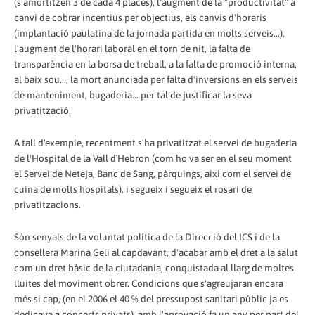
(s'amortitzen 3 de cada 4 places), l'augment de la "productivitat" a
canvi de cobrar incentius per objectius, els canvis d'horaris
(implantació paulatina de la jornada partida en molts serveis...),
l'augment de l'horari laboral en el torn de nit, la falta de
transparència en la borsa de treball, a la falta de promoció interna,
al baix sou..., la mort anunciada per falta d'inversions en els serveis
de manteniment, bugaderia... per tal de justificar la seva
privatització.
A tall d'exemple, recentment s'ha privatitzat el servei de bugaderia
de l'Hospital de la Vall d´Hebron (com ho va ser en el seu moment
el Servei de Neteja, Banc de Sang, pàrquings, així com el servei de
cuina de molts hospitals), i segueix i segueix el rosari de
privatitzacions.
Són senyals de la voluntat política de la Direcció del ICS i de la
consellera Marina Geli al capdavant, d'acabar amb el dret a la salut
com un dret bàsic de la ciutadania, conquistada al llarg de moltes
lluites del moviment obrer. Condicions que s'agreujaran encara
més si cap, (en el 2006 el 40 % del pressupost sanitari públic ja es
dedicava a concerts privats), amb l'aprovació fa un any per part del