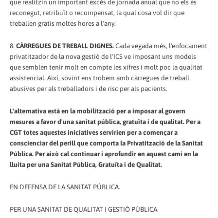
que realitzin un important excés de jornada anual que no els és
reconegut, retribuït o recompensat, la qual cosa vol dir que
treballen gratis moltes hores a l'any.
8.
CÀRREGUES DE TREBALL DIGNES.
Cada vegada més, l'enfocament
privatitzador de la nova gestió de l'ICS ve imposant uns models
que semblen tenir molt en compte les xifres i molt poc la qualitat
assistencial. Així, sovint ens trobem amb càrregues de treball
abusives per als treballadors i de risc per als pacients.
L'alternativa està en la mobilització per a imposar al govern
mesures a favor d'una sanitat pública, gratuïta i de qualitat. Per a
CGT totes aquestes iniciatives servirien per a començar a
conscienciar del perill que comporta la Privatització de la Sanitat
Pública. Per això cal continuar i aprofundir en aquest camí en la
lluita per una Sanitat Pública, Gratuïta i de Qualitat.
EN DEFENSA DE LA SANITAT PÚBLICA.
PER UNA SANITAT DE QUALITAT I GESTIÓ PÚBLICA.