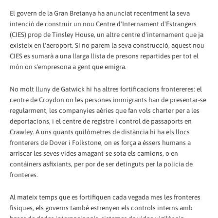
El govern de la Gran Bretanya ha anunciat recentment la seva
intenció de construir un nou Centre d'Internament d'Estrangers
(CIES) prop de Tinsley House, un altre centre d'internament que ja
existeix en l'aeroport. Si no parem la seva construcció, aquest nou
CIES es sumarà a una llarga llista de presons repartides per tot el
món on s'empresona a gent que emigra.
No molt lluny de Gatwick hi ha altres fortificacions frontereres: el
centre de Croydon on les persones immigrants han de presentar-se
regularment, les companyies aèries que fan vols charter per a les
deportacions, i el centre de registre i control de passaports en
Crawley. A uns quants quilòmetres de distància hi ha els llocs
fronterers de Dover i Folkstone, on es força a éssers humans a
arriscar les seves vides amagant-se sota els camions, o en
contáiners asfixiants, per por de ser detinguts per la policia de
fronteres.
Al mateix temps que es fortifiquen cada vegada mes les fronteres
físiques, els governs també estrenyen els controls interns amb