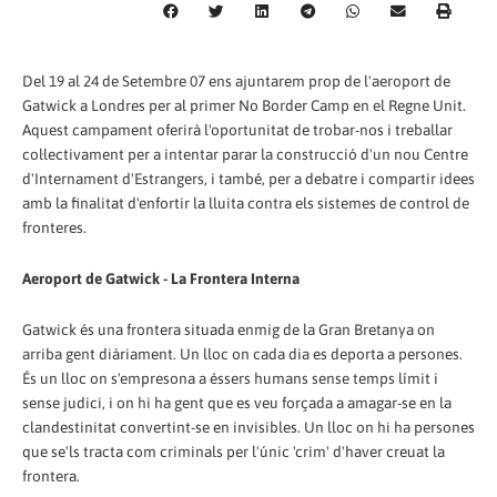
Del 19 al 24 de Setembre 07 ens ajuntarem prop de l'aeroport de
Gatwick a Londres per al primer No Border Camp en el Regne Unit.
Aquest campament oferirà l'oportunitat de trobar-nos i treballar
col·lectivament per a intentar parar la construcció d'un nou Centre
d'Internament d'Estrangers, i també, per a debatre i compartir idees
amb la finalitat d'enfortir la lluita contra els sistemes de control de
fronteres.
Aeroport de Gatwick - La Frontera Interna
Gatwick és una frontera situada enmig de la Gran Bretanya on
arriba gent diàriament. Un lloc on cada dia es deporta a persones.
És un lloc on s'empresona a éssers humans sense temps límit i
sense judici, i on hi ha gent que es veu forçada a amagar-se en la
clandestinitat convertint-se en invisibles. Un lloc on hi ha persones
que se'ls tracta com criminals per l'únic 'crim' d'haver creuat la
frontera.