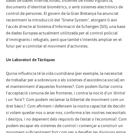
bases de dades internacionals, sistemes de video vigilància,
documents d'identitat biomètrics, o amb sistemes electrònics de
control de persones. El govern de la Gran Bretanya ha anunciat
recentment la introducció del "Sirene System", atorgant-li així
l'accés directe al Sistema d'Informació de Schengen (SIS), una base
de dades Europea actualment utilitzada per al control policial
d'immigrants i refugiats, però que també s'intentés ampliar en el
futur per a controlar el moviment d'activistes.
Un Laboratori de Tàctiques
Quina influència té la vida cuotidiana (per exemple, la necessitat
de treballar per a sobreviure o els sistemes d'assistència social) en
el manteniment d'aquestes fronteres?. Com podem lluitar contra
l'acceptació comuna de les fronteres, i contra la noció d'un 'dintre'
i un 'fora'?. Com podem reclamar la llibertat de moviment com un
dret bàsic?. Com afirmem i defensem la nostra capacitat de decidir
si volem quedar-nos o anar-nos, conforme a les nostres necessitats
i desitjos, i no depenent dels requisits de l'estat o l'economia?. Com
podem escapar els sistemes de control i començar a construir un
moviment suficientment fort com per a desafiar les divisions entre