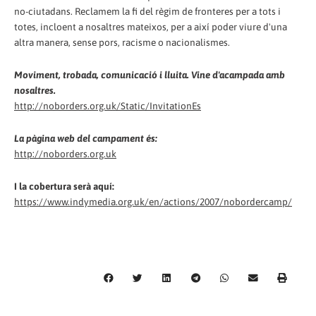
no-ciutadans. Reclamem la fi del règim de fronteres per a tots i
totes, incloent a nosaltres mateixos, per a així poder viure d'una
altra manera, sense pors, racisme o nacionalismes.
Moviment, trobada, comunicació i lluita. Vine d'acampada amb
nosaltres.
http://noborders.org.uk/Static/InvitationEs
La pàgina web del campament és:
http://noborders.org.uk
I la cobertura serà aquí:
https://www.indymedia.org.uk/en/actions/2007/nobordercamp/