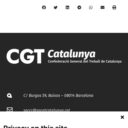
C/ Burgos 59, Baixos – 08014 Barcelona
spccc@
spcgtcatalunya.cat
935 120 481