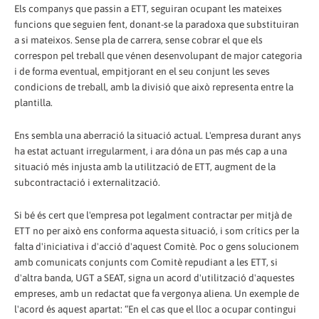
Els companys que passin a ETT, seguiran ocupant les mateixes
funcions que seguien fent, donant-se la paradoxa que substituiran
a si mateixos. Sense pla de carrera, sense cobrar el que els
correspon pel treball que vénen desenvolupant de major categoria
i de forma eventual, empitjorant en el seu conjunt les seves
condicions de treball, amb la divisió que això representa entre la
plantilla.
Ens sembla una aberració la situació actual. L'empresa durant anys
ha estat actuant irregularment, i ara dóna un pas més cap a una
situació més injusta amb la utilització de ETT, augment de la
subcontractació i externalització.
Si bé és cert que l'empresa pot legalment contractar per mitjà de
ETT no per això ens conforma aquesta situació, i som crítics per la
falta d'iniciativa i d'acció d'aquest Comitè. Poc o gens solucionem
amb comunicats conjunts com Comitè repudiant a les ETT, si
d'altra banda, UGT a SEAT, signa un acord d'utilització d'aquestes
empreses, amb un redactat que fa vergonya aliena. Un exemple de
l'acord és aquest apartat: “En el cas que el lloc a ocupar contingui