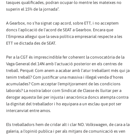
tasques qualificades, podran ocupar-lo mentre les mateixes no
superin el 15% de la jornada”.
A Gearbox, no s'ha signat cap acord, sobre ETT, i no acceptem
doncs l'aplicació de l'acord de SEAT a Gearbox. Encara que
l'Empresa al·legui que la seva política empresarial respecte a les
ETT ve dictada des de SEAT.
Per a la CGT és imprescindible fer coherent la convocatòria de la
Vaga General del 14N amb l'actuació posterior en els centres de
treball. Perquè: Com anem a acabar amb l'atur treballant més qui ja
tenim treball? Com justificar una massiva i il·legal venda d'hores
acumulades? Com acceptar l'empitjorament de les condicions
laborals? La nostra labor com Sindicat de Classe és lluitar per a
derogar aquesta llei per injusta i anacrònica doncs atempta contra
la dignitat del treballador i ho equipara a un esclau que pot ser
intercanviat entre amos.
Els treballadors hem de cridar alt i clar NO. Volkswagen, de cara a la
galeria, a l'opinió publica i per als mitjans de comunicació es ven