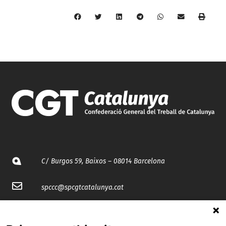
C/ Burgos 59, Baixos – 08014 Barcelona
spccc@
spcgtcatalunya.cat
935 120 481