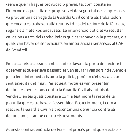
«sense que hi hagués provocació prèvia, tal com consta en
l'informe d'aquell dia del propi servei de seguretat de l'empresa, es
va produir una càrrega de la Guàrdia Civil contra els treballadors
que encara es trobaven allà reunits i dins del recinte de la fàbrica»,
segons els mateixos encausats. La intervenció policial va resultar
en lesions a tres dels treballadors que es trobaven allà presents, els
quals van haver de ser evacuats en ambulància i ser atesos al CAP
del Vendrell.
En passar els assessors amb el cotxe davant la porta del recinte i
observar el que estava passant, es van aturar i van sortir del vehicle
per a fer d'intermediaris amb la policia, però un d'ells va acabar
sent agredit i detingut. Per aquest motiu es van presentar
denúncies per lesions contra la Guàrdia Civil als Jutjats del
Vendrell, en les quals constava com a testimoni la resta de la
plantilla que es trobava a l'assemblea. Posteriorment, i com a
reacció, la Guàrdia Civil va presentar una denúncia contra els
denunciants i també contra els testimonis.
Aquesta contradenúncia deriva en el procés penal que afecta als