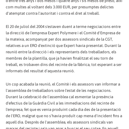
d'entre tres anys i dos mesos i quatre anys i sis mesos de presó, així
com multes al voltant dels 3.000 EUR, per presumptes delictes
d'atemptat contra l'autoritat i contra el dret al treball.
El 20 de juliol del 2004 s'estaven duent a terme negociacions entre
la direcció de l'empresa Expert Polymere i el Comitè d'Empresa de
la mateixa, acompanyat per dos assessors sindicals de la CGT,
relatives a un ERO d'extinció que Expert havia presentat. Durant la
reunió entre la direcció i els representants dels treballadors, els
membres de la plantilla, que ja havien finalitzat el seu torn de
treball, es trobaven dins del recinte de la fàbrica, tot esperant a ser
informats del resultat d'aquesta reunió.
Un cop acabada la reunió, el Comitè i els assessors van informar a
l'assemblea de treballadors sobre l'estat de les negociacions.
Durant la celebració de l'assemblea cal esmentar la presència
d'efectius de la Guàrdia Civil a les immediacions del recinte de
l'empresa, fet que es venia produint cada dia des de la presentació
de l'ERO, malgrat que no s'havia produït cap mena d'incident fins a
aquell dia. Després de l'assemblea, els assessors sindicals van
marxar del recinte i se'n van anar a buscar el seu cotxe. En aquell