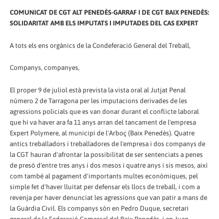
COMUNICAT DE CGT ALT PENEDÈS-GARRAF I DE CGT BAIX PENEDÈS:
SOLIDARITAT AMB ELS IMPUTATS I IMPUTADES DEL CAS EXPERT
A tots els ens orgànics de la Condeferació General del Treball,
Companys, companyes,
El proper 9 de juliol està prevista la vista oral al Jutjat Penal
número 2 de Tarragona per les imputacions derivades de les
agressions policials que es van donar durant el conflicte laboral
que hi va haver ara fa 11 anys arran del tancament de l'empresa
Expert Polymere, al municipi de l'Arboç (Baix Penedès). Quatre
antics treballadors i treballadores de l'empresa i dos companys de
la CGT hauran d'afrontar la possibilitat de ser sentenciats a penes
de presó d'entre tres anys i dos mesos i quatre anys i sis mesos, així
com també al pagament d'importants multes econòmiques, pel
simple fet d'haver lluitat per defensar els llocs de treball, i com a
revenja per haver denunciat les agressions que van patir a mans de
la Guàrdia Civil. Els companys són en Pedro Duque, secretari