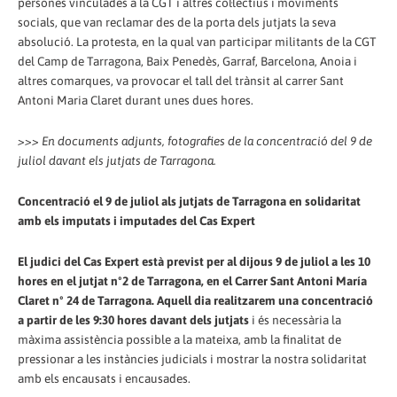
persones vinculades a la CGT i altres col·lectius i moviments
socials, que van reclamar des de la porta dels jutjats la seva
absolució. La protesta, en la qual van participar militants de la CGT
del Camp de Tarragona, Baix Penedès, Garraf, Barcelona, Anoia i
altres comarques, va provocar el tall del trànsit al carrer Sant
Antoni Maria Claret durant unes dues hores.
>>> En documents adjunts, fotografies de la concentració del 9 de
juliol davant els jutjats de Tarragona.
Concentració el 9 de juliol als jutjats de Tarragona en solidaritat
amb els imputats i imputades del Cas Expert
El judici del Cas Expert està previst per al dijous 9 de juliol a les 10
hores en el jutjat nº2 de Tarragona, en el Carrer Sant Antoni María
Claret nº 24 de Tarragona. Aquell dia realitzarem una concentració
a partir de les 9:30 hores davant dels jutjats
i és necessària la
màxima assistència possible a la mateixa, amb la finalitat de
pressionar a les instàncies judicials i mostrar la nostra solidaritat
amb els encausats i encausades.