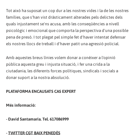
Tot això ha suposat un cop dur a les nostres vides i la de les nostres
famílies, que s'han vist dràsticament alterades pels delictes dels
quals injustament se'ns acusa, amb les conseqüències a nivell
psicològic i emocional que comporta la perspectiva d'una possible
pena de presó. I tot plegat pel simple fet d'haver intentat defensar
els nostres llocs de treball i d'haver patit una agressió policial.
Amb aquestes breus línies volem donar a conèixer a l'opinió
pública aquesta greu i injusta situació, i fer una crida a la
ciutadania, les diferents forces polítiques, sindicals i socials a
donar suport a la nostra absolució.
PLATAFORMA ENCAUSATS CAS EXPERT
Més informació:
- David Santamaria. Tel. 617086999
-
TWITTER CGT BAIX PENEDÈS