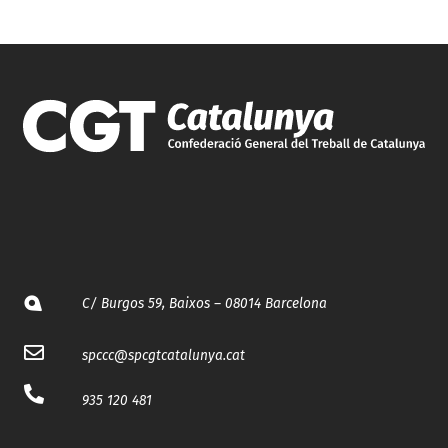
C/ Burgos 59, Baixos – 08014 Barcelona
spccc@
spcgtcatalunya.cat
935 120 481