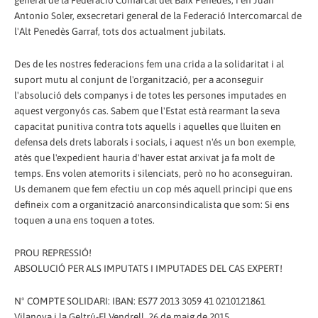
general de la Federació Comarcal del Baix Penedès, i en Juan
Antonio Soler, exsecretari general de la Federació Intercomarcal de
l'Alt Penedès Garraf, tots dos actualment jubilats.
Des de les nostres federacions fem una crida a la solidaritat i al
suport mutu al conjunt de l'organització, per a aconseguir
l'absolució dels companys i de totes les persones imputades en
aquest vergonyós cas. Sabem que l'Estat està rearmant la seva
capacitat punitiva contra tots aquells i aquelles que lluiten en
defensa dels drets laborals i socials, i aquest n'és un bon exemple,
atès que l'expedient hauria d'haver estat arxivat ja fa molt de
temps. Ens volen atemorits i silenciats, però no ho aconseguiran.
Us demanem que fem efectiu un cop més aquell principi que ens
defineix com a organització anarconsindicalista que som: Si ens
toquen a una ens toquen a totes.
PROU REPRESSIÓ!
ABSOLUCIÓ PER ALS IMPUTATS I IMPUTADES DEL CAS EXPERT!
Nº COMPTE SOLIDARI: IBAN: ES77 2013 3059 41 0210121861
Vilanova i la Geltrú-El Vendrell, 26 de maig de 2015