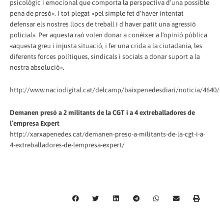
psicològic i emocional que comporta la perspectiva d'una possible
pena de presó». I tot plegat «pel simple fet d'haver intentat
defensar els nostres llocs de treball i d'haver patit una agressió
policial». Per aquesta raó volen donar a conèixer a l'opinió pública
«aquesta greu i injusta situació, i fer una crida a la ciutadania, les
diferents forces polítiques, sindicals i socials a donar suport a la
nostra absolució».
http://www.naciodigital.cat/delcamp/baixpenedesdiari/noticia/4640
Demanen presó a 2 militants de la CGT i a 4 extreballadores de
l’empresa Expert
http://xarxapenedes.cat/demanen-preso-a-militants-de-la-cgt-i-a-
4-extreballadores-de-lempresa-expert/