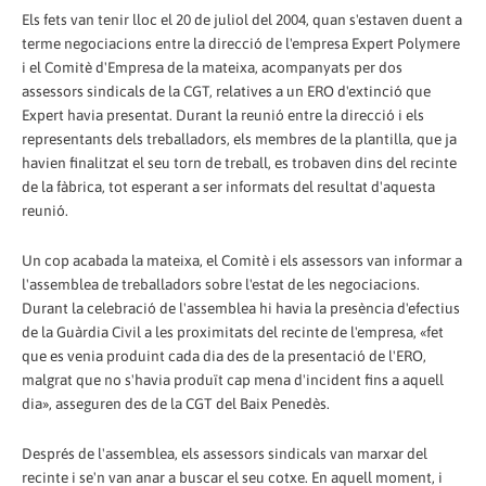
Els fets van tenir lloc el 20 de juliol del 2004, quan s'estaven duent a
terme negociacions entre la direcció de l'empresa Expert Polymere
i el Comitè d'Empresa de la mateixa, acompanyats per dos
assessors sindicals de la CGT, relatives a un ERO d'extinció que
Expert havia presentat. Durant la reunió entre la direcció i els
representants dels treballadors, els membres de la plantilla, que ja
havien finalitzat el seu torn de treball, es trobaven dins del recinte
de la fàbrica, tot esperant a ser informats del resultat d'aquesta
reunió.
Un cop acabada la mateixa, el Comitè i els assessors van informar a
l'assemblea de treballadors sobre l'estat de les negociacions.
Durant la celebració de l'assemblea hi havia la presència d'efectius
de la Guàrdia Civil a les proximitats del recinte de l'empresa, «fet
que es venia produint cada dia des de la presentació de l'ERO,
malgrat que no s'havia produït cap mena d'incident fins a aquell
dia», asseguren des de la CGT del Baix Penedès.
Després de l'assemblea, els assessors sindicals van marxar del
recinte i se'n van anar a buscar el seu cotxe. En aquell moment, i