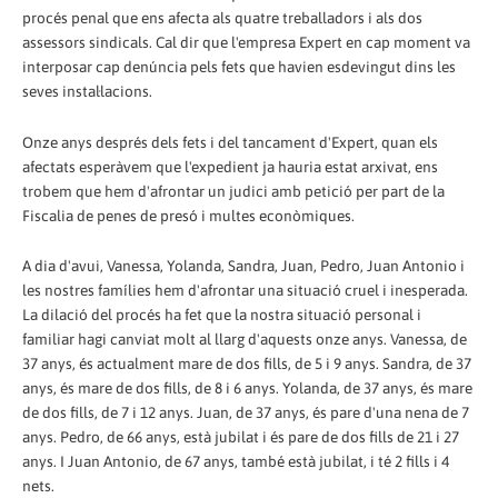
procés penal que ens afecta als quatre treballadors i als dos
assessors sindicals. Cal dir que l'empresa Expert en cap moment va
interposar cap denúncia pels fets que havien esdevingut dins les
seves instal·lacions.
Onze anys després dels fets i del tancament d'Expert, quan els
afectats esperàvem que l'expedient ja hauria estat arxivat, ens
trobem que hem d'afrontar un judici amb petició per part de la
Fiscalia de penes de presó i multes econòmiques.
A dia d'avui, Vanessa, Yolanda, Sandra, Juan, Pedro, Juan Antonio i
les nostres famílies hem d'afrontar una situació cruel i inesperada.
La dilació del procés ha fet que la nostra situació personal i
familiar hagi canviat molt al llarg d'aquests onze anys. Vanessa, de
37 anys, és actualment mare de dos fills, de 5 i 9 anys. Sandra, de 37
anys, és mare de dos fills, de 8 i 6 anys. Yolanda, de 37 anys, és mare
de dos fills, de 7 i 12 anys. Juan, de 37 anys, és pare d'una nena de 7
anys. Pedro, de 66 anys, està jubilat i és pare de dos fills de 21 i 27
anys. I Juan Antonio, de 67 anys, també està jubilat, i té 2 fills i 4
nets.