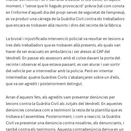
moment, i "sense que hi hagués provocació" prèvia (tal com consta
en l'informe d'aquell dia del propi servei de seguretat de l'empresa),
es va produir una càrrega de la Guàrdia Civil contra els treballadors
que encara es trobaven allà reunits i dins del recinte de la fàbrica.
La brutal i injustificada intervenció policial va resultar en lesions a
tres dels treballadors que es trobaven allà presents, els quals van
haver de ser evacuats en ambulància i ser atesos al CAP del
Vendrell. En passar els assessors amb el cotxe davant la porta del
recinte i observar el que estava passant, es van aturar i van sortir
del vehicle per a intermediar amb la policia. Però en intentar
intermediar, quatre Guàrdies Civils s'abalançaren sobre un d'ells,
que va ser agredit i posteriorment detingut.
Arran d'aquests fets, els agredits vam presentar denúncies per
lesions contra la Guàrdia Civil als Jutjats del Vendrell. En aquestes
denúncies constava com a testimoni la resta de la plantilla que es
trobava a l'assemblea. Posteriorment, i com a reacció, la Guàrdia
Civil va presentar una denúncia contra nosaltres, els denunciants, i
també contra els testimonis. Aquesta contradenúncia deriva en un