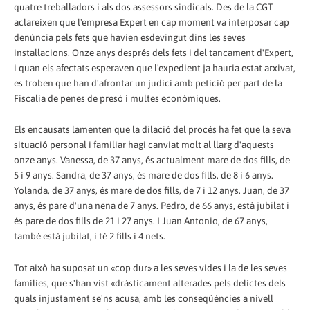
quatre treballadors i als dos assessors sindicals. Des de la CGT
aclareixen que l'empresa Expert en cap moment va interposar cap
denúncia pels fets que havien esdevingut dins les seves
instal·lacions. Onze anys després dels fets i del tancament d'Expert,
i quan els afectats esperaven que l'expedient ja hauria estat arxivat,
es troben que han d'afrontar un judici amb petició per part de la
Fiscalia de penes de presó i multes econòmiques.
Els encausats lamenten que la dilació del procés ha fet que la seva
situació personal i familiar hagi canviat molt al llarg d'aquests
onze anys. Vanessa, de 37 anys, és actualment mare de dos fills, de
5 i 9 anys. Sandra, de 37 anys, és mare de dos fills, de 8 i 6 anys.
Yolanda, de 37 anys, és mare de dos fills, de 7 i 12 anys. Juan, de 37
anys, és pare d'una nena de 7 anys. Pedro, de 66 anys, està jubilat i
és pare de dos fills de 21 i 27 anys. I Juan Antonio, de 67 anys,
també està jubilat, i té 2 fills i 4 nets.
Tot això ha suposat un «cop dur» a les seves vides i la de les seves
famílies, que s'han vist «dràsticament alterades pels delictes dels
quals injustament se'ns acusa, amb les conseqüències a nivell