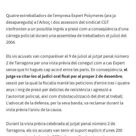
Quatre extreballadors de l'empresa Expert Polymeres (ara ja
desapareguda) a l'Arboç i dos assessors del sindicat CGT
s'enfronten a un possible ingrés a presó com a conseqüència d'una
càrrega policial durant una assemblea de treballadors el juliol del
2004.
Els sis acusats van comparèixer el 9 de juliol al jutjat penal número
2 de Tarragona per una vista prèvia del conegut com a cas Expert
sense que hi hagués cap acord entre les parts. En conseqüència,
el
jutge va citar-los al judici oral fixat per al proper 2 de desembre
,
sessió per la qual la fiscalia manté les peticions d'entre tres i quatre
anys i mig de presó per delictes de resistència i agressió a
l'autoritat policial, així com d'obstaculització del dret al treball.
L'advocat de la defensa, per la seva banda, va reclamar durant la
vista prèvia l'arxiu de la causa.
Durant la vista prèvia celebrada al jutjat penal número 2 de
Tarragona, els sis acusats van tenir el suport explícit d'unes 200