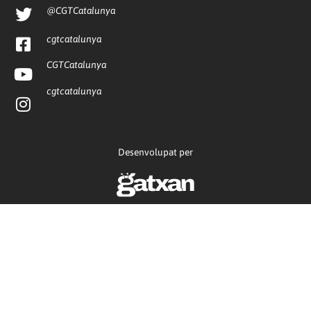
@CGTCatalunya
cgtcatalunya
CGTCatalunya
cgtcatalunya
Desenvolupat per