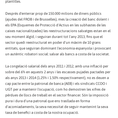
plantilles.
Després d'enterrar prop de 150.000 milions de diners públics
(ajudes del FROB i de Brussel·les), mes la creació del banc dolent i
els EPA (Esquemes de Protecció d'Actius en les subhastes de les
caixes nacionalitzades) les reestructuracions salvatges estan en el
seu moment àlgid, i seguiran durant tot l'any 2013, fins que el
sector quedi reestructurat en poder d'un màxim de 10 grans
entitats, que seguiran dominant l'economia espanyola i provocant
un autèntic robatori social: salvar als bancs a costa de la societat.
La congelació salarial dels anys 2011 i 2012, amb una inflació per
sobre del 6% en aquests 2 anys i les escasses pujades pactades per
als anys 2013 i 2014 (1.25% i 1.50% respectivament), no es deuen a
cap pacte entre la patronal de banca (AEB) i els sindicats CCOO i
UGT per a mantenir l'ocupació, com ho demostren les xifres de
pèrdues de llocs de treball en el sector financer. Són la imposició
pura i dura d'una patronal que ens trasllada en forma
d'acomiadaments, la seva necessitat de seguir mantenint la seva
taxa de benefici a costa de la nostra ocupació.