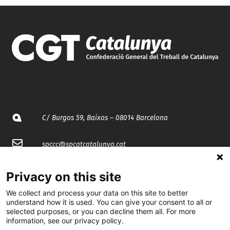
C/ Burgos 59, Baixos – 08014 Barcelona
spccc@
spcgtcatalunya.cat
935 120 481
Privacy on this site
We collect and process your data on this site to better
@CGTCatalunya
understand how it is used. You can give your consent to all or
selected purposes, or you can decline them all. For more
information, see our privacy policy.
cgtcatalunya