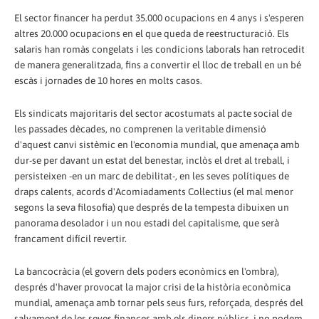
El sector financer ha perdut 35.000 ocupacions en 4 anys i s'esperen
altres 20.000 ocupacions en el que queda de reestructuració. Els
salaris han romàs congelats i les condicions laborals han retrocedit
de manera generalitzada, fins a convertir el lloc de treball en un bé
escàs i jornades de 10 hores en molts casos.
Els sindicats majoritaris del sector acostumats al pacte social de
les passades dècades, no comprenen la veritable dimensió
d'aquest canvi sistèmic en l'economia mundial, que amenaça amb
dur-se per davant un estat del benestar, inclòs el dret al treball, i
persisteixen -en un marc de debilitat-, en les seves polítiques de
draps calents, acords d'Acomiadaments Col·lectius (el mal menor
segons la seva filosofia) que després de la tempesta dibuixen un
panorama desolador i un nou estadi del capitalisme, que serà
francament difícil revertir.
La bancocràcia (el govern dels poders econòmics en l'ombra),
després d'haver provocat la major crisi de la història econòmica
mundial, amenaça amb tornar pels seus furs, reforçada, després del
salvament de les seves finances amb els diners públics, i no podem