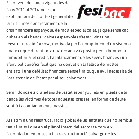
El conveni de banca vigent des de
l'any 2011 al 2014, no es pot
explicar fora del context general de
la crisi i més concretament de la
crisi financera espanyola, de molt especial calat, ja que sense cap
dubte en els bancs i caixes espanyoles s'està vivint una
reestructuració forçosa, motivada per l'acompliment d'un sistema
financer que durant tota una dècada va apostar per la bombolla
immobiliària, el crèdit, l'apalancament de les seves finances i un
afany pel benefici fàcil que ha derivat en la fallida de moltes
entitats i una debilitat financera sense límits, que avui necessita de
l'assistència de l'estat per al seu salvament.
Seran doncs els ciutadans de l'estat espanyol i els empleats de la
banca les víctimes de totes aquestes presses, en forma de deute
sobirà i acomiadaments massius.
Assistim a una reestructuració global de les entitats que no sembla
tenir límits i que en el plànol intern del sector té com eix
l'acomiadament massiu i la reestructuració salvatge de les