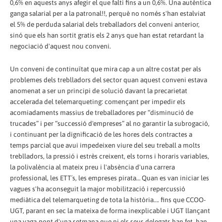
0,6% en aquests anys afegir el que falti fins a un 0,6%. Una autèntica
ganga salarial per a la patronal!!, perquè no només s'han estalviat
el 5% de perduda salarial dels treballadors del conveni anterior,
sinó que els han sortit gratis els 2 anys que han estat retardant la
negociació d'aquest nou conveni.
Un conveni de continuïtat que mira cap a un altre costat per als
problemes dels treblladors del sector quan aquest conveni estava
anomenat a ser un principi de solució davant la precarietat
accelerada del telemarqueting: començant per impedir els
acomiadaments massius de treballadores per “disminució de
trucades” i per “successió d'empreses” al no garantir la subrogació,
i continuant per la dignificació de les hores dels contractes a
temps parcial que avui impedeixen viure del seu treball a molts
treblladors, la pressió i estrès creixent, els torns i horaris variables,
la polivalència al mateix preu i l'absència d'una carrera
professional, les ETT´s, les empreses pirata… Quan es van iniciar les
vagues s'ha aconseguit la major mobilització i repercussió
mediàtica del telemarqueting de tota la història…. fins que CCOO-
UGT, parant en sec la mateixa de forma inexplicable i UGT llançant
una vaga-pont d'una setmana que ni els seus delegats han fet, han