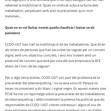
rebentat la mobilització. Quan un sindicat sufoca la lluita dels
treballadors, perpetuant amb això la precarietat, quin nom
mereixen…
Quan no es vol lluitar, només queda claudicar i baixar-se els
pantalons
CCOO-UGT han traït la mobilització de les treballadores. Què diran
als milers de persones que han secundat les vagues per un conveni
digne, amb uns objectius concrets, i avui ens trobem amb un
preacord de conveni que està per sota del que proposava la ACE
abans de l'inici de les vagues?
Per si algú tenia dubtes, CCOO-UGT són part del problema de la
precarietat del telemarqueting, i no la seva solució! Perquè no
tenen inconvenient a dir blanc i signar negre. En aquest mateix mes
RTVE ha tret un reportatge sobre la precarietat de les treballadores
de telemarqueting, i addicionalment la premsa ha publicat que els
responsables de CCOO i UGT cobren sobresous i algun el sou de
dues empreses de telemarqueting sense aparèixer per cap d'elles…