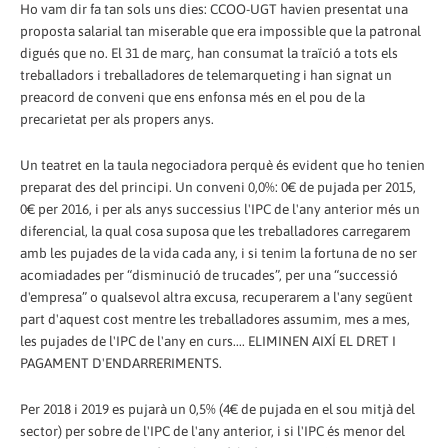
Ho vam dir fa tan sols uns dies: CCOO-UGT havien presentat una
proposta salarial tan miserable que era impossible que la patronal
digués que no. El 31 de març, han consumat la traïció a tots els
treballadors i treballadores de telemarqueting i han signat un
preacord de conveni que ens enfonsa més en el pou de la
precarietat per als propers anys.
Un teatret en la taula negociadora perquè és evident que ho tenien
preparat des del principi. Un conveni 0,0%: 0€ de pujada per 2015,
0€ per 2016, i per als anys successius l'IPC de l'any anterior més un
diferencial, la qual cosa suposa que les treballadores carregarem
amb les pujades de la vida cada any, i si tenim la fortuna de no ser
acomiadades per “disminució de trucades”, per una “successió
d'empresa” o qualsevol altra excusa, recuperarem a l'any següent
part d'aquest cost mentre les treballadores assumim, mes a mes,
les pujades de l'IPC de l'any en curs.... ELIMINEN AIXÍ EL DRET I
PAGAMENT D'ENDARRERIMENTS.
Per 2018 i 2019 es pujarà un 0,5% (4€ de pujada en el sou mitjà del
sector) per sobre de l'IPC de l'any anterior, i si l'IPC és menor del