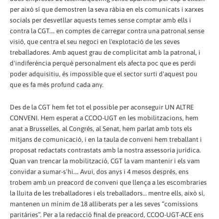
per això sí que demostren la seva ràbia en els comunicats i xarxes
socials per desvetllar aquests temes sense comptar amb ells i
contra la CGT…. en comptes de carregar contra una patronal sense
visió, que centra el seu negoci en l'explotació de les seves
treballadores. Amb aquest grau de complicitat amb la patronal, i
d'indiferència perquè personalment els afecta poc que es perdi
poder adquisitiu, és impossible que el sector surti d'aquest pou
que es fa més profund cada any.
Des de la CGT hem fet tot el possible per aconseguir UN ALTRE
CONVENI. Hem esperat a CCOO-UGT en les mobilitzacions, hem
anat a Brussel·les, al Congrés, al Senat, hem parlat amb tots els
mitjans de comunicació, i en la taula de conveni hem treballant i
proposat redactats contrastats amb la nostra assessoria jurídica.
Quan van trencar la mobilització, CGT la vam mantenir i els vam
convidar a sumar-s'hi…. Avui, dos anys i 4 mesos després, ens
trobem amb un preacord de conveni que llença a les escombraries
la lluita de les treballadores i els treballadors… mentre ells, això sí,
mantenen un mínim de 18 alliberats per a les seves “comissions
paritàries”. Per a la redacció final de preacord, CCOO-UGT-ACE ens