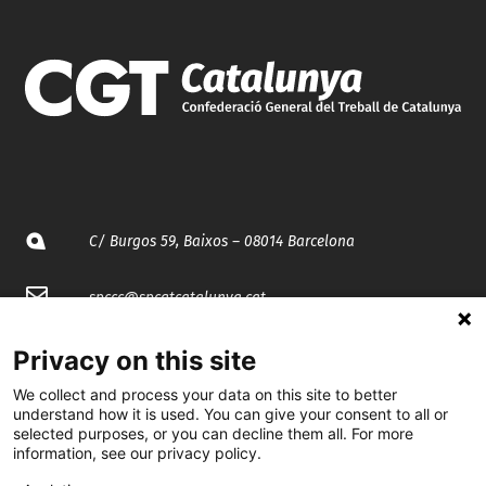
C/ Burgos 59, Baixos – 08014 Barcelona
spccc@
spcgtcatalunya.cat
935 120 481
Privacy on this site
We collect and process your data on this site to better
understand how it is used. You can give your consent to all or
@CGTCatalunya
selected purposes, or you can decline them all. For more
information, see our privacy policy.
cgtcatalunya