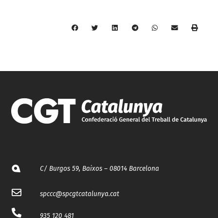
C/ Burgos 59, Baixos – 08014 Barcelona
spccc@
spcgtcatalunya.cat
935 120 481