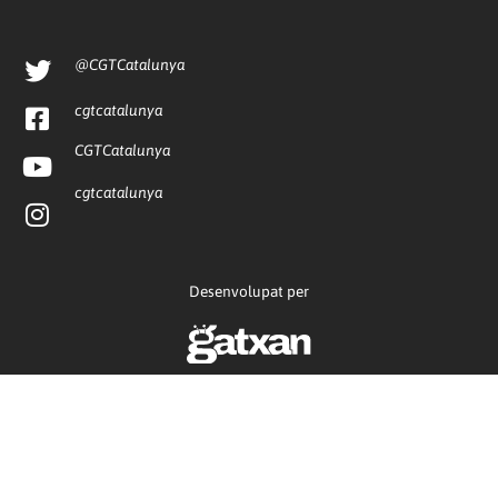
@CGTCatalunya
cgtcatalunya
CGTCatalunya
cgtcatalunya
Desenvolupat per