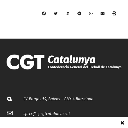
C/ Burgos 59, Baixos – 08014 Barcelona
spccc@
spcgtcatalunya.cat
935 120 481