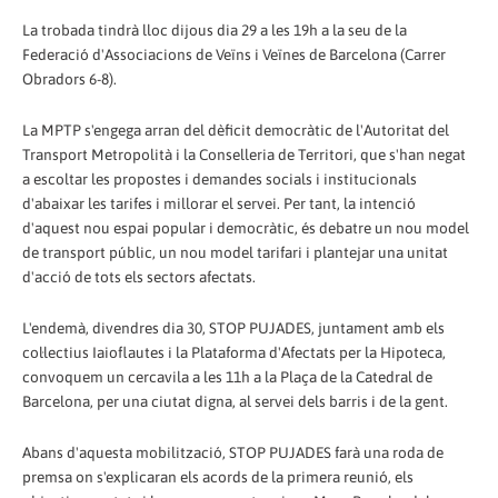
La trobada tindrà lloc dijous dia 29 a les 19h a la seu de la
Federació d'Associacions de Veïns i Veïnes de Barcelona (Carrer
Obradors 6-8).
La MPTP s'engega arran del dèficit democràtic de l'Autoritat del
Transport Metropolità i la Conselleria de Territori, que s'han negat
a escoltar les propostes i demandes socials i institucionals
d'abaixar les tarifes i millorar el servei. Per tant, la intenció
d'aquest nou espai popular i democràtic, és debatre un nou model
de transport públic, un nou model tarifari i plantejar una unitat
d'acció de tots els sectors afectats.
L'endemà, divendres dia 30, STOP PUJADES, juntament amb els
col·lectius Iaioflautes i la Plataforma d'Afectats per la Hipoteca,
convoquem un cercavila a les 11h a la Plaça de la Catedral de
Barcelona, per una ciutat digna, al servei dels barris i de la gent.
Abans d'aquesta mobilització, STOP PUJADES farà una roda de
premsa on s'explicaran els acords de la primera reunió, els