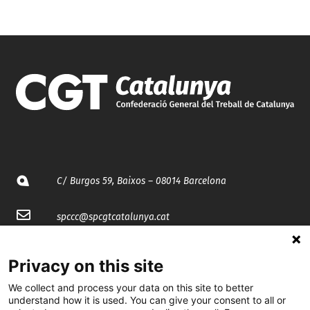
C/ Burgos 59, Baixos – 08014 Barcelona
spccc@
spcgtcatalunya.cat
935 120 481
Privacy on this site
We collect and process your data on this site to better
@CGTCatalunya
understand how it is used. You can give your consent to all or