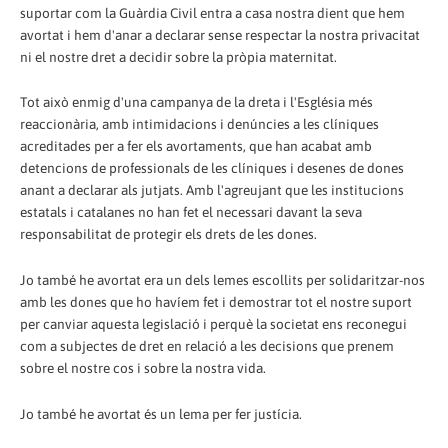
suportar com la Guàrdia Civil entra a casa nostra dient que hem
avortat i hem d'anar a declarar sense respectar la nostra privacitat
ni el nostre dret a decidir sobre la pròpia maternitat.
Tot això enmig d'una campanya de la dreta i l'Església més
reaccionària, amb intimidacions i denúncies a les clíniques
acreditades per a fer els avortaments, que han acabat amb
detencions de professionals de les clíniques i desenes de dones
anant a declarar als jutjats. Amb l'agreujant que les institucions
estatals i catalanes no han fet el necessari davant la seva
responsabilitat de protegir els drets de les dones.
Jo també he avortat era un dels lemes escollits per solidaritzar-nos
amb les dones que ho havíem fet i demostrar tot el nostre suport
per canviar aquesta legislació i perquè la societat ens reconegui
com a subjectes de dret en relació a les decisions que prenem
sobre el nostre cos i sobre la nostra vida.
Jo també he avortat és un lema per fer justícia.