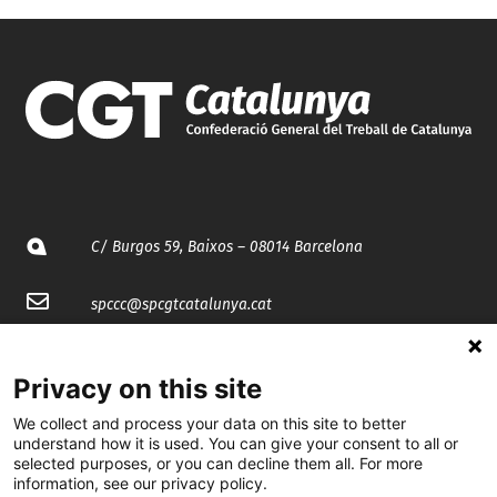
C/ Burgos 59, Baixos – 08014 Barcelona
spccc@
spcgtcatalunya.cat
935 120 481
Privacy on this site
We collect and process your data on this site to better
@CGTCatalunya
understand how it is used. You can give your consent to all or
selected purposes, or you can decline them all. For more
cgtcatalunya
information, see our privacy policy.