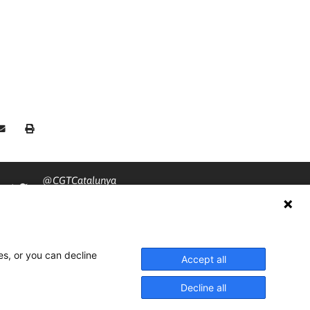
@CGTCatalunya
cgtcatalunya
CGTCatalunya
es, or you can decline
cgtcatalunya
Accept all
Decline all