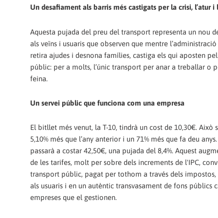
Un desafiament als barris més castigats per la crisi, l’atur i 
Aquesta pujada del preu del transport representa un nou 
als veïns i usuaris que observen que mentre l’administració r
retira ajudes i desnona famílies, castiga els qui aposten pel
públic: per a molts, l’únic transport per anar a treballar o 
feina.
Un servei públic que funciona com una empresa
El bitllet més venut, la T-10, tindrà un cost de 10,30€. Això 
5,10% més que l’any anterior i un 71% més que fa deu anys.
passarà a costar 42,50€, una pujada del 8,4%. Aquest augm
de les tarifes, molt per sobre dels increments de l'IPC, conv
transport públic, pagat per tothom a través dels impostos,
als usuaris i en un autèntic transvasament de fons públics c
empreses que el gestionen.