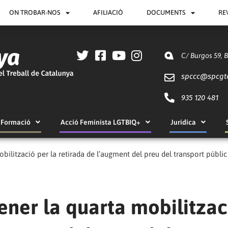
ON TROBAR-NOS
AFILIACIÓ
DOCUMENTS
RE
C/ Burgos 59, 
spccc@
spcgt
935 120 481
Formació
Acció Feminista LGTBIQ+
Jurídica
ilització per la retirada de l’augment del preu del transport públic
ener la quarta mobilitzac