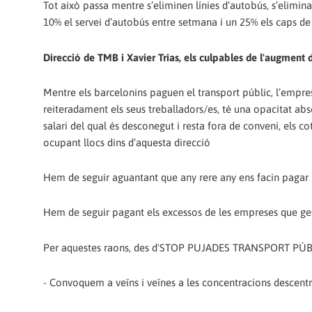
Tot això passa mentre s’eliminen línies d’autobús, s’elimina 
10% el servei d’autobús entre setmana i un 25% els caps d
Direcció de TMB i Xavier Trias, els culpables de l'augment de
Mentre els barcelonins paguen el transport públic, l’empre
reiteradament els seus treballadors/es, té una opacitat abs
salari del qual és desconegut i resta fora de conveni, els c
ocupant llocs dins d’aquesta direcció
Hem de seguir aguantant que any rere any ens facin pagar 
Hem de seguir pagant els excessos de les empreses que ges
Per aquestes raons, des d'STOP PUJADES TRANSPORT PÚB
- Convoquem a veïns i veïnes a les concentracions descentra