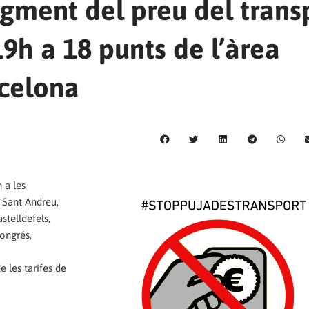
augment del preu del trans
19h a 18 punts de l’àrea
celona
 a les
 Sant Andreu,
telldefels,
Congrés,
 les tarifes de