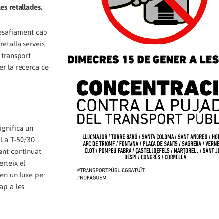
les retallades.
desafiament cap
etalla serveis,
 transport
per la recerca de
significa un
 La T-50/30
ent continuat
erteix el
 en un luxe per
ap a les