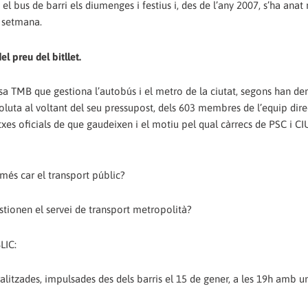
el bus de barri els diumenges i festius i, des de l’any 2007, s’ha anat
e setmana.
l preu del bitllet.
sa TMB que gestiona l’autobús i el metro de la ciutat, segons han de
oluta al voltant del seu pressupost, dels 603 membres de l’equip direc
otxes oficials de que gaudeixen i el motiu pel qual càrrecs de PSC i C
més car el transport públic?
tionen el servei de transport metropolità?
LIC:
litzades, impulsades des dels barris el 15 de gener, a les 19h amb un