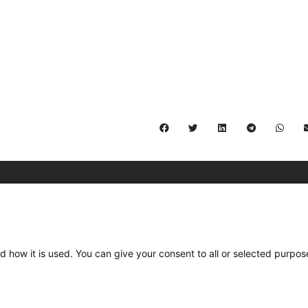
C/ Burgos 59, Baixos – 08014 Barcelona
spccc@
spcgtcatalunya.cat
d how it is used. You can give your consent to all or selected purpos
935 120 481