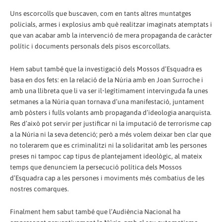
Uns escorcolls que buscaven, com en tants altres muntatges
policials, armes i explosius amb què realitzar imaginats atemptats i
que van acabar amb la intervenció de mera propaganda de caràcter
polític i documents personals dels pisos escorcollats.
Hem sabut també que la investigació dels Mossos d’Esquadra es
basa en dos fets: en la relació de la Núria amb en Joan Surroche i
amb una llibreta que li va ser il•legítimament intervinguda fa unes
setmanes a la Núria quan tornava d’una manifestació, juntament
amb pòsters i fulls volants amb propaganda d’ideologia anarquista.
Res d’això pot servir per justificar ni la imputació de terrorisme cap
a la Núria ni la seva detenció; però a més volem deixar ben clar que
no tolerarem que es criminalitzi ni la solidaritat amb les persones
preses ni tampoc cap tipus de plantejament ideològic, al mateix
temps que denunciem la persecució política dels Mossos
d’Esquadra cap a les persones i moviments més combatius de les
nostres comarques.
Finalment hem sabut també que l’Audiència Nacional ha