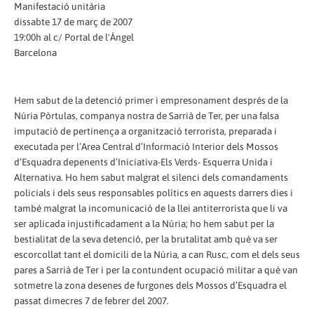
Manifestació unitària
dissabte 17 de març de 2007
19:00h al c/ Portal de l'Àngel
Barcelona
Hem sabut de la detenció primer i empresonament després de la
Núria Pòrtulas, companya nostra de Sarrià de Ter, per una falsa
imputació de pertinença a organització terrorista, preparada i
executada per l’Area Central d’Informació Interior dels Mossos
d’Esquadra depenents d’Iniciativa-Els Verds- Esquerra Unida i
Alternativa. Ho hem sabut malgrat el silenci dels comandaments
policials i dels seus responsables polítics en aquests darrers dies i
també malgrat la incomunicació de la llei antiterrorista que li va
ser aplicada injustificadament a la Núria; ho hem sabut per la
bestialitat de la seva detenció, per la brutalitat amb què va ser
escorcollat tant el domicili de la Núria, a can Rusc, com el dels seus
pares a Sarrià de Ter i per la contundent ocupació militar a què van
sotmetre la zona desenes de furgones dels Mossos d’Esquadra el
passat dimecres 7 de febrer del 2007.