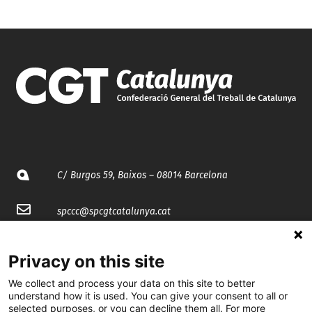
C/ Burgos 59, Baixos – 08014 Barcelona
spccc@
spcgtcatalunya.cat
935 120 481
Privacy on this site
We collect and process your data on this site to better
@CGTCatalunya
understand how it is used. You can give your consent to all or
selected purposes, or you can decline them all. For more