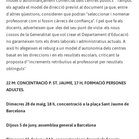
model d'autofinançament comercial dels centres públics". Tampoc
els agrada el model de direcció previst al document ja que, entre
d'altres qüestions, consideren que podran "seleccionar i nomenar
professorat com si fossin càrrecs de confiança". I pel que fa als
docents, adverteixen que -des del seu punt de vista- els nous
cossos de la Generalitat que vol crear el Departament d'Educació
no garanteixen tots els drets laborals i administratius actuals. A
això hi afegeixen el rebuig a un model d'autonomia dels centres
basat en les direccions i en els resultats escolars, criticant la
proposta d'"increments retributius al professorat per resultats
obtinguts"
22 M: CONCENTRACIÓ P. ST. JAUME, 17 H, FORMACIÓ PERSONES
ADULTES.
Dimecres 28 de maig, 18 h, concentració a la plaça Sant Jaume de
Barcelona
Dijous 5 de juny, assemblea general a Barcelona