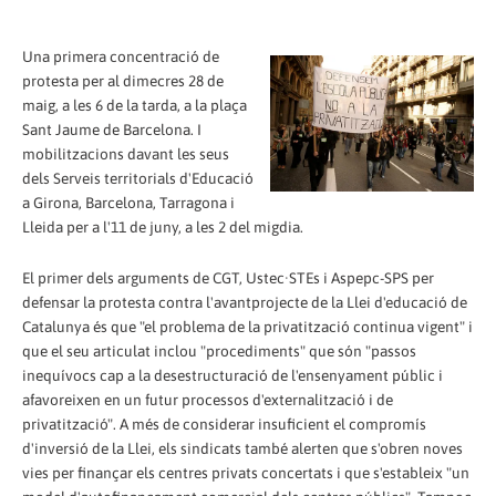
Una primera concentració de
protesta per al dimecres 28 de
maig, a les 6 de la tarda, a la plaça
Sant Jaume de Barcelona. I
mobilitzacions davant les seus
dels Serveis territorials d'Educació
a Girona, Barcelona, Tarragona i
Lleida per a l'11 de juny, a les 2 del migdia.
El primer dels arguments de CGT, Ustec·STEs i Aspepc-SPS per
defensar la protesta contra l'avantprojecte de la Llei d'educació de
Catalunya és que "el problema de la privatització continua vigent" i
que el seu articulat inclou "procediments" que són "passos
inequívocs cap a la desestructuració de l'ensenyament públic i
afavoreixen en un futur processos d'externalització i de
privatització". A més de considerar insuficient el compromís
d'inversió de la Llei, els sindicats també alerten que s'obren noves
vies per finançar els centres privats concertats i que s'estableix "un