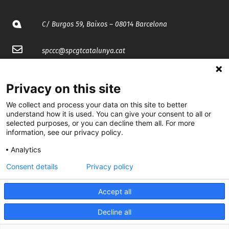
C/ Burgos 59, Baixos – 08014 Barcelona
spccc@
spcgtcatalunya.cat
935 120 481
Privacy on this site
We collect and process your data on this site to better
@CGTCatalunya
understand how it is used. You can give your consent to all or
selected purposes, or you can decline them all. For more
cgtcatalunya
information, see our privacy policy.
CGTCatalunya
Analytics
cgtcatalunya
Consent details
Privacy policy
Accept all
Desenvolupat per
Decline all