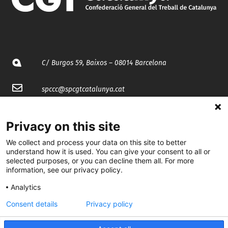
C/ Burgos 59, Baixos – 08014 Barcelona
spccc@
spcgtcatalunya.cat
935 120 481
Privacy on this site
We collect and process your data on this site to better
@CGTCatalunya
understand how it is used. You can give your consent to all or
selected purposes, or you can decline them all. For more
cgtcatalunya
information, see our privacy policy.
CGTCatalunya
Analytics
cgtcatalunya
Consent details
Privacy policy