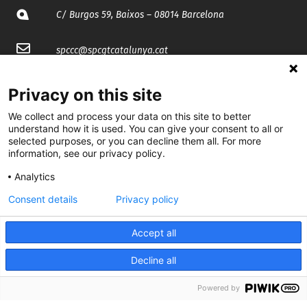
C/ Burgos 59, Baixos – 08014 Barcelona
spccc@
spcgtcatalunya.cat
935 120 481
Privacy on this site
We collect and process your data on this site to better
@CGTCatalunya
understand how it is used. You can give your consent to all or
selected purposes, or you can decline them all. For more
cgtcatalunya
information, see our privacy policy.
Analytics
CGTCatalunya
Consent details
Privacy policy
cgtcatalunya
Accept all
Decline all
Desenvolupat per
Powered by