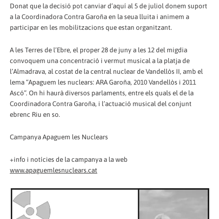
Donat que la decisió pot canviar d’aquí al 5 de juliol donem suport
a la Coordinadora Contra Garoña en la seua lluita i animem a
participar en les mobilitzacions que estan organitzant.
A les Terres de l’Ebre, el proper 28 de juny a les 12 del migdia
convoquem una concentració i vermut musical a la platja de
l’Almadrava, al costat de la central nuclear de Vandellòs II, amb el
lema “Apaguem les nuclears: ARA Garoña, 2010 Vandellòs i 2011
Ascó”. On hi haurà diversos parlaments, entre els quals el de la
Coordinadora Contra Garoña, i l’actuació musical del conjunt
ebrenc Riu en so.
Campanya Apaguem les Nuclears
+info i notícies de la campanya a la web
www.apaguemlesnuclears.cat