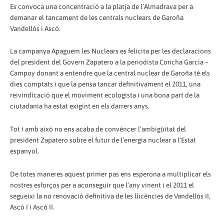
Es convoca una concentració a la platja de l’Almadrava per a
demanar el tancament de les centrals nuclears de Garoña
Vandellòs i Ascó.
La campanya Apaguem les Nuclears es felicita per les declaracions
del president del Govern Zapatero a la periodista Concha García –
Campoy donant a entendre que la central nuclear de Garoña té els
dies comptats i que la pensa tancar definitivament el 2011, una
reivindicació que el moviment ecologista i una bona part de la
ciutadania ha estat exigint en els darrers anys.
Tot i amb això no ens acaba de convèncer l’ambigüitat del
president Zapatero sobre el futur de l’energia nuclear a l’Estat
espanyol.
De totes maneres aquest primer pas ens esperona a multiplicar els
nostres esforços per a aconseguir que l’any vinent i el 2011 el
segueixi la no renovació definitiva de les llicències de Vandellòs II,
Ascó I i Ascó II.