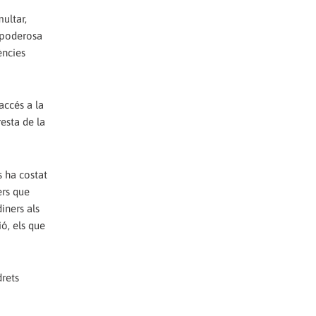
multar,
e poderosa
ències
accés a la
esta de la
s ha costat
ers que
iners als
ió, els que
drets