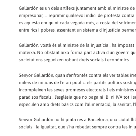
Gallardón és un dels artífexs juntament amb el ministre de l'
empresonar, ... reprimir qualsevol indici de protesta contra 
es aquesta enriquint cada vegada més, a costa del sofrimen
entre rics i pobres, assentant un sistema d'injustícia perma
Gallardón, vostè és el ministre de la injustícia , ha imposa
mateixa. No obstant això forma part activa d'un govern que 
societat ens segueixen robant drets socials i econòmics.
Senyor Gallardón, quan s'enfrontés contra els veritables irr
milers de milions de l'erari públic, els partits polítics so
incompleixen les seves promeses electorals i els ministres
paradisos fiscals , l'església que no paga ni IBI ni IVA tot i
especulen amb drets bàsics com l'alimentació, la sanitat, l'hab
Senyor Gallardón no hi pinta res a Barcelona, ​​una ciutat lli
socials i la igualtat, que s'ha rebel·lat sempre contra les inj