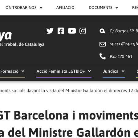
ON TROBAR-NOS
AFILIACIÓ
DOCUMENTS
RE
C/ Burgos 59, 
spccc@
spcgt
935 120 481
Formació
Acció Feminista LGTBIQ+
Jurídica
nts socials davant la visita del Ministre Gallardón el dimecres 12 
GT Barcelona i moviment
ta del Ministre Gallardón 