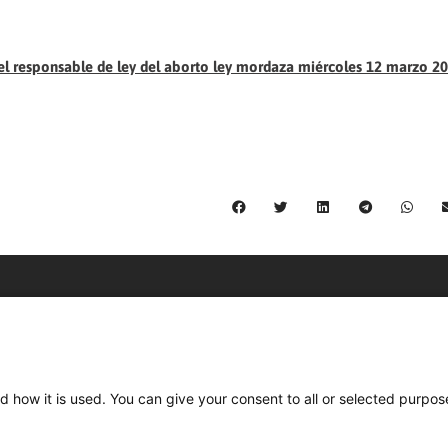
el responsable de ley del aborto ley mordaza miércoles 12 marzo 20
C/ Burgos 59, Baixos – 08014 Barcelona
spccc@
spcgtcatalunya.cat
d how it is used. You can give your consent to all or selected purpos
935 120 481