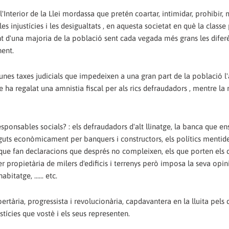
Interior de la Llei mordassa que pretén coartar, intimidar, prohibir, 
les injustícies i les desigualtats , en aquesta societat en què la class
t d'una majoria de la població sent cada vegada més grans les difer
nent.
t unes taxes judicials que impedeixen a una gran part de la població l'
ha regalat una amnistia fiscal per als rics defraudadors , mentre la r
esponsables socials? : els defraudadors d'alt llinatge, la banca que en
stinguts econòmicament per banquers i constructors, els polítics mentid
 que fan declaracions que després no compleixen, els que porten els d
 ser propietària de milers d'edificis i terrenys però imposa la seva opin
itatge, ...... etc.
bertària, progressista i revolucionària, capdavantera en la lluita pels 
ustícies que vostè i els seus representen.