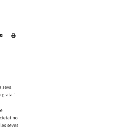
a seva
 grata ".
de
ocietat no
les seves