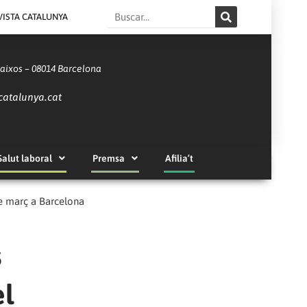
Search
VISTA CATALUNYA
Baixos – 08014 Barcelona
catalunya.cat
Salut laboral
Premsa
Afilia’t
de març a Barcelona
s
el