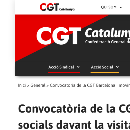
QUI SOM
Acció Sindical
Acció Social
Inici
>
General
>
Convocatòria de la CGT Barcelona i movime
Convocatòria de la C
socials davant la visi